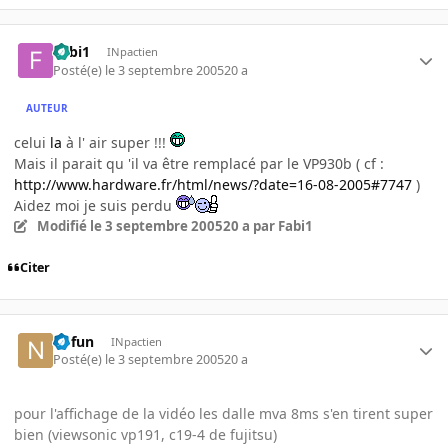
Fabi1
INpactien
Posté(e)
le 3 septembre 2005
20 a
AUTEUR
celui
la
à l' air super !!!
Mais il parait qu 'il va être remplacé par le VP930b ( cf :
http://www.hardware.fr/html/news/?date=16-08-2005#7747
)
Aidez moi je suis perdu
Modifié
le 3 septembre 2005
20 a
par Fabi1
Citer
nofun
INpactien
Posté(e)
le 3 septembre 2005
20 a
pour l'affichage de la vidéo les dalle mva 8ms s'en tirent super
bien (viewsonic vp191, c19-4 de fujitsu)