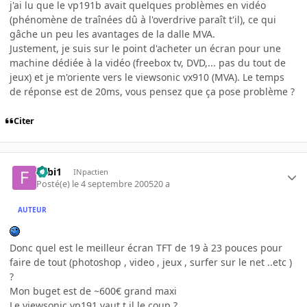
j'ai lu que le vp191b avait quelques problèmes en vidéo
(phénomène de traînées dû à l'overdrive paraît t'il), ce qui
gâche un peu les avantages de la dalle MVA.
Justement, je suis sur le point d'acheter un écran pour une
machine dédiée à la vidéo (freebox tv, DVD,... pas du tout de
jeux) et je m'oriente vers le viewsonic vx910 (MVA). Le temps
de réponse est de 20ms, vous pensez que ça pose problème ?
Citer
Fabi1
INpactien
Posté(e)
le 4 septembre 2005
20 a
AUTEUR
Donc quel est le meilleur écran TFT de 19 à 23 pouces pour
faire de tout (photoshop , video , jeux , surfer sur le net ..etc )
?
Mon buget est de ~600€ grand maxi
Le viewsonic vp191 vaut t il le coup ?