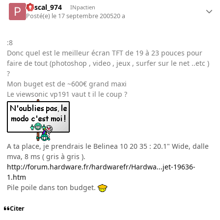
Pascal_974
INpactien
Posté(e)
le 17 septembre 2005
20 a
:8
Donc quel est le meilleur écran TFT de 19 à 23 pouces pour
faire de tout (photoshop , video , jeux , surfer sur le net ..etc )
?
Mon buget est de ~600€ grand maxi
Le viewsonic vp191 vaut t il le coup ?
A ta place, je prendrais le Belinea 10 20 35 : 20.1" Wide, dalle
mva, 8 ms ( gris à gris ).
http://forum.hardware.fr/hardwarefr/Hardwa...jet-19636-
1.htm
Pile poile dans ton budget.
Citer