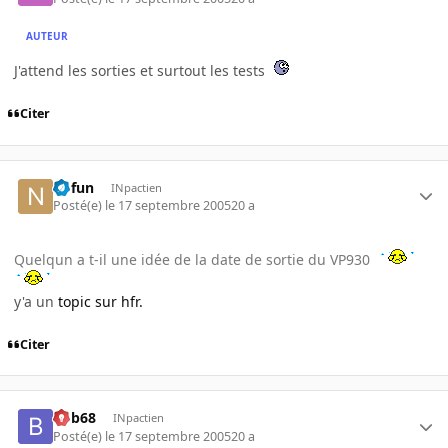
AUTEUR
J'attend les sorties et surtout les tests
Citer
nofun
INpactien
Posté(e)
le 17 septembre 2005
20 a
Quelqun a t-il une idée de la date de sortie du VP930
y'a un
topic sur hfr.
Citer
bob68
INpactien
Posté(e)
le 17 septembre 2005
20 a