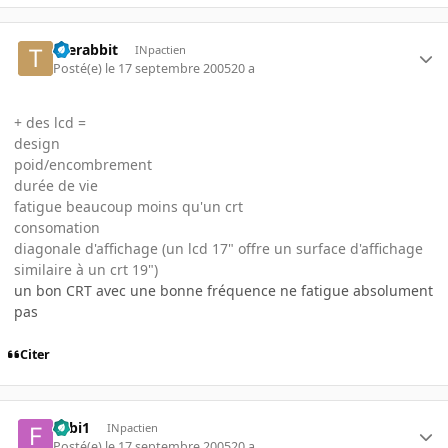
therabbit
INpactien
Posté(e)
le 17 septembre 2005
20 a
+ des lcd =
design
poid/encombrement
durée de vie
fatigue beaucoup moins qu'un crt
consomation
diagonale d'affichage (un lcd 17" offre un surface d'affichage
similaire à un crt 19")
un bon CRT avec une bonne fréquence ne fatigue absolument
pas
Citer
Fabi1
INpactien
Posté(e)
le 17 septembre 2005
20 a