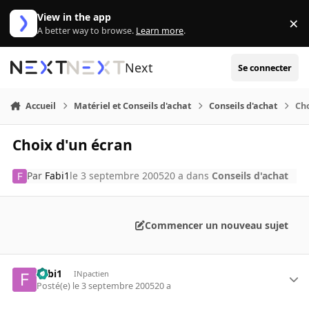
Aller au contenu
View in the app
×
Di
A better way to browse.
Learn more
.
Next
Se connecter
Accueil
Matériel et Conseils d'achat
Conseils d'achat
Cho
Choix d'un écran
Par
Fabi1
le 3 septembre 2005
20 a
dans
Conseils d'achat
Commencer un nouveau sujet
Fabi1
INpactien
Posté(e)
le 3 septembre 2005
20 a