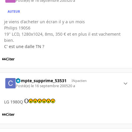
Posté(e)
le 16 septembre 2005
20 a
AUTEUR
je viens d'acheter un écran il y a un mois
Philips 190S6
19" LCD, 1280x1024, 8ms, 350 € et en plus il est vachement
bien.
C' est une dalle TN ?
Citer
Compte_supprime_53531
INpactien
Posté(e)
le 16 septembre 2005
20 a
LG 1980Q
Citer