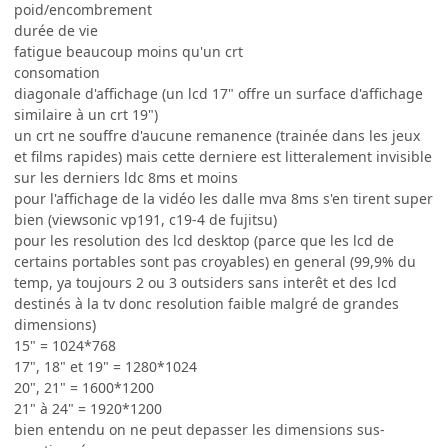
poid/encombrement
durée de vie
fatigue beaucoup moins qu'un crt
consomation
diagonale d'affichage (un lcd 17" offre un surface d'affichage
similaire à un crt 19")
un crt ne souffre d'aucune remanence (trainée dans les jeux
et films rapides) mais cette derniere est litteralement invisible
sur les derniers ldc 8ms et moins
pour l'affichage de la vidéo les dalle mva 8ms s'en tirent super
bien (viewsonic vp191, c19-4 de fujitsu)
pour les resolution des lcd desktop (parce que les lcd de
certains portables sont pas croyables) en general (99,9% du
temp, ya toujours 2 ou 3 outsiders sans interêt et des lcd
destinés à la tv donc resolution faible malgré de grandes
dimensions)
15" = 1024*768
17", 18" et 19" = 1280*1024
20", 21" = 1600*1200
21" à 24" = 1920*1200
bien entendu on ne peut depasser les dimensions sus-