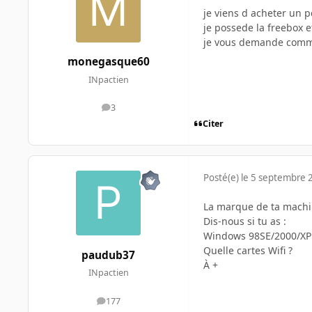
je viens d acheter un 
je possede la freebox 
je vous demande comme
monegasque60
INpactien
3
messages
Citer
Posté(e)
le 5 septembre 
La marque de ta machin
Dis-nous si tu as :
Windows 98SE/2000/XP 
Quelle cartes Wifi ?
paudub37
À +
INpactien
177
messages