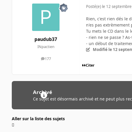
Posté(e)
le 12 septembre
Rien, c'est rien dés le 
n'es pas extrèmement p
Tu mets le CD dans le le
- rien ne se passe ? As
paudub37
- un début de traitement
INpactien
Modifié
le 12 septe
177
messages
Citer
Archivé
Ce sujet est désormais archivé et ne peut plus re
Aller sur la liste des sujets