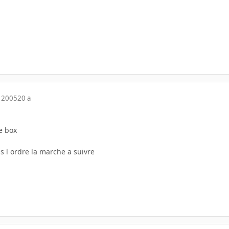
 2005
20 a
ee box
 l ordre la marche a suivre