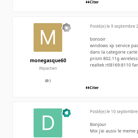
Citer
Posté(e)
le 9 septembre 
bonsoir
windows xp service pa
dans la categorie carte
prism 802.11g wireless
monegasque60
realtek rtl8169:8110 fa
INpactien
3
messages
Citer
Posté(e)
le 10 septembre
Bonjour
Moi j'ai aussi le meme 