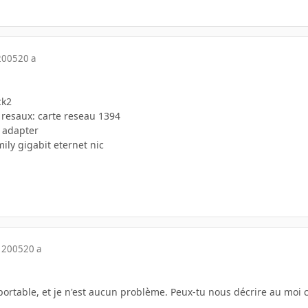
2005
20 a
ck2
 resaux: carte reseau 1394
 adapter
mily gigabit eternet nic
 2005
20 a
portable, et je n'est aucun problème. Peux-tu nous décrire au moi c