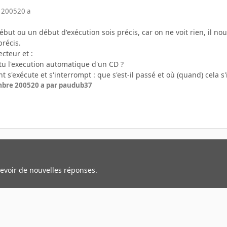
 2005
20 a
début ou un début d'exécution sois précis, car on ne voit rien, il nou
récis.
cteur et :
-tu l'execution automatique d'un CD ?
 s'exécute et s'interrompt : que s'est-il passé et où (quand) cela s'
mbre 2005
20 a
par paudub37
cevoir de nouvelles réponses.