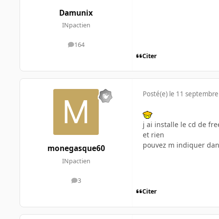
Damunix
INpactien
164
messages
Citer
Posté(e)
le 11 septembre
j ai installe le cd de fr
et rien
pouvez m indiquer dans
monegasque60
INpactien
3
messages
Citer