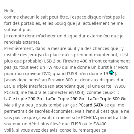
Hello,
comme chacun le sait peut-être, l'espace disque n'est pas le
fort des portables, et les 60Gig que j'ai actuellement ne me
suffisent plus.
Je compte donc m'acheter un disque dur externe (ou que je
rendrais externe).
Premièrement, dans la mesure où il y a des chances que j'y
installe des jeux (vu la place qu'ils prennent maintenant, c'est
plus que probable) USB 2 ou Firewire 400 n'iront certainement
pas (surtout avec un FW 400 qui me donne un burst à 11Mo/s
pour mon graveur DVD, quand l'USB m'en donne 19
).
J'avais donc pensé au Firewire 800, et donc aux disques dur
LaCie Triple Interface (en attendant que j'ai une carte FW800
PCcard, me faudra le connecter en USB), comme ceux-ci :
LaCie triple 200 Go
-
LaCie Triple 250 Go
-
LaCie Triple 300 Go
Mais il y a peu je suis tombé sur ça :
PCcard SATA
ce qui me
permettrait de sacrées économies. Mais l'ennui c'est que je ne
sais pas ce que ça vaut, ni même si le PCMCIA permettrait de
soutenir un débit plus élevé que l'USB ou le FW400.
Voilà, si vous avez des avis, conseils, remarques ça