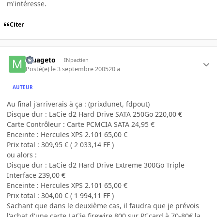
m'intéresse.
Citer
Muageto
INpactien
Posté(e)
le 3 septembre 2005
20 a
AUTEUR
Au final j'arriverais à ça : (prixdunet, fdpout)
Disque dur : LaCie d2 Hard Drive SATA 250Go 220,00 €
Carte Contrôleur : Carte PCMCIA SATA 24,95 €
Enceinte : Hercules XPS 2.101 65,00 €
Prix total : 309,95 € ( 2 033,14 FF )
ou alors :
Disque dur : LaCie d2 Hard Drive Extreme 300Go Triple
Interface 239,00 €
Enceinte : Hercules XPS 2.101 65,00 €
Prix total : 304,00 € ( 1 994,11 FF )
Sachant que dans le deuxième cas, il faudra que je prévois
l'achat d'une carte LaCie firewire 800 sur PCcard à 70-80€ la