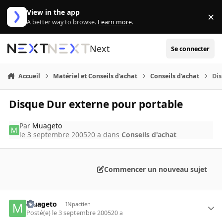
Aller au contenu
View in the app
×
Di
A better way to browse.
Learn more
.
Next
Se connecter
Accueil
Matériel et Conseils d'achat
Conseils d'achat
Dis
Disque Dur externe pour portable
Par
Muageto
le 3 septembre 2005
20 a
dans
Conseils d'achat
Commencer un nouveau sujet
Muageto
INpactien
Posté(e)
le 3 septembre 2005
20 a