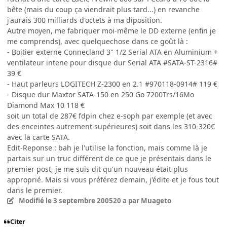
bête (mais du coup ça viendrait plus tard...) en revanche
j'aurais 300 milliards d'octets à ma diposition.
Autre moyen, me fabriquer moi-même le DD externe (enfin je
me comprends), avec quelquechose dans ce goût là :
- Boitier externe Connecland 3" 1/2 Serial ATA en Aluminium +
ventilateur intene pour disque dur Serial ATA #SATA-ST-2316#
39 €
- Haut parleurs LOGITECH Z-2300 en 2.1 #970118-0914# 119 €
- Disque dur Maxtor SATA-150 en 250 Go 7200Trs/16Mo
Diamond Max 10 118 €
soit un total de 287€ fdpin chez e-soph par exemple (et avec
des enceintes autrement supérieures) soit dans les 310-320€
avec la carte SATA.
Edit-Reponse : bah je l'utilise la fonction, mais comme là je
partais sur un truc différent de ce que je présentais dans le
premier post, je me suis dit qu'un nouveau était plus
approprié. Mais si vous préférez demain, j'édite et je fous tout
dans le premier.
Modifié
le 3 septembre 2005
20 a
par Muageto
Citer