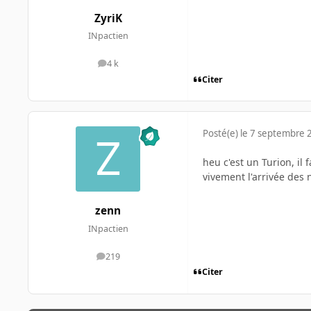
ZyriK
INpactien
4 k
messages
Citer
Posté(e)
le 7 septembre 
heu c'est un Turion, il
vivement l'arrivée des
zenn
INpactien
219
messages
Citer