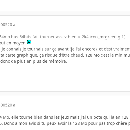
2005
20 a
4mo bus 64bits fait tourner assez bien ut2k4 icon_mrgreen.gif )
tout en moyen
, je connais je tournais sur ça avant (je l'ai encore), et c'est vraime
ta carte graphique, ça risque d'être chaud, 128 Mo c'est le minimu
ut donc de plus en plus de mémoire.
2005
20 a
64 Mo, elle tourne bien dans les jeux mais j'ai un pote qui la en 12
 Donc a mon avis si tu peux avoir la 128 Mo pour pas trop chère 