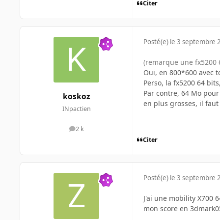
Citer
Posté(e)
le 3 septembre 
(remarque une fx5200 6
Oui, en 800*600 avec 
Perso, la fx5200 64 bits
Par contre, 64 Mo pour 
koskoz
en plus grosses, il fa
INpactien
2 k
messages
Citer
Posté(e)
le 3 septembre 
J'ai une mobility X700 
mon score en 3dmark05.