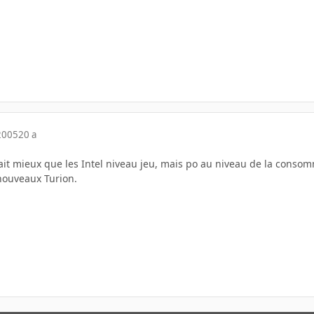
2005
20 a
 fait mieux que les Intel niveau jeu, mais po au niveau de la conso
 nouveaux Turion.