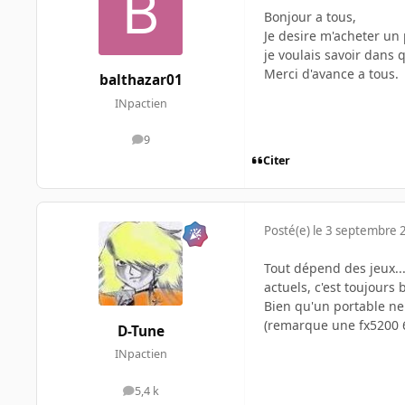
Bonjour a tous,
Je desire m'acheter un 
je voulais savoir dans
Merci d'avance a tous.
balthazar01
INpactien
9
messages
Citer
Posté(e)
le 3 septembre 
Tout dépend des jeux.
actuels, c'est toujours
Bien qu'un portable ne
(remarque une fx5200 6
D-Tune
INpactien
5,4 k
messages