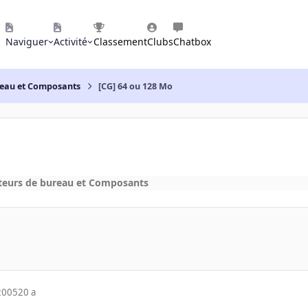
Naviguer
Activité
Classement
Clubs
Chatbox
reau et Composants
[CG] 64 ou 128 Mo
teurs de bureau et Composants
2005
20 a