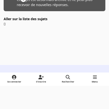
recevoir de nouvelles réponses.
Aller sur la liste des sujets
Light Mode
Dark Mode
System Preference
Se connecter
S’inscrire
Rechercher
Menu
Langue
Cookies
Powered by
Invision Community