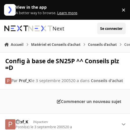
Aller au contenu
View in the app
×
Di
A better way to browse.
Learn more
.
Next
Se connecter
Accueil
Matériel et Conseils d'achat
Conseils d'achat
Con
Config à base de SN25P ^^ Conseils plz
=D
Par
Prof_K
le 3 septembre 2005
20 a
dans
Conseils d'achat
Commencer un nouveau sujet
Prof_K
INpactien
Posté(e)
le 3 septembre 2005
20 a