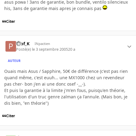
asus powa ! 3ans de garantie, bon bundle, ventilo silencieux
his, 3ans de garantie mais apres je connais pas
Citer
Prof_K
INpactien
Posté(e)
le 3 septembre 2005
20 a
AUTEUR
Ouais mais Asus / Sapphire, 50€ de différence (c'est pas rien
quand même, c'est euuh... une MX1000 chez un revendeur
pas cher- bon j'en ai une donc osef -__-).
Et puis la garantie à la limite j'm'en fous, puisqu'en théorie,
l'utilisation d'un truc genre zalman ça l'annule. (Mais bon, je
dis bien, "en théorie")
Citer