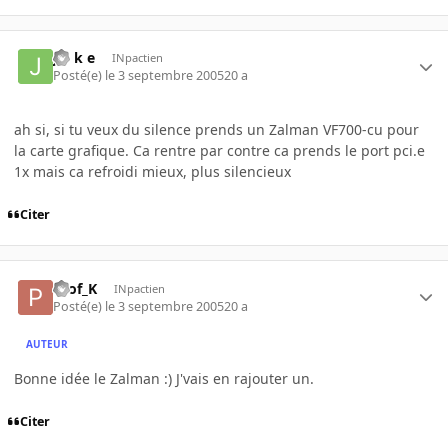
j o k e
INpactien
Posté(e)
le 3 septembre 2005
20 a
ah si, si tu veux du silence prends un Zalman VF700-cu pour
la carte grafique. Ca rentre par contre ca prends le port pci.e
1x mais ca refroidi mieux, plus silencieux
Citer
Prof_K
INpactien
Posté(e)
le 3 septembre 2005
20 a
AUTEUR
Bonne idée le Zalman :) J'vais en rajouter un.
Citer