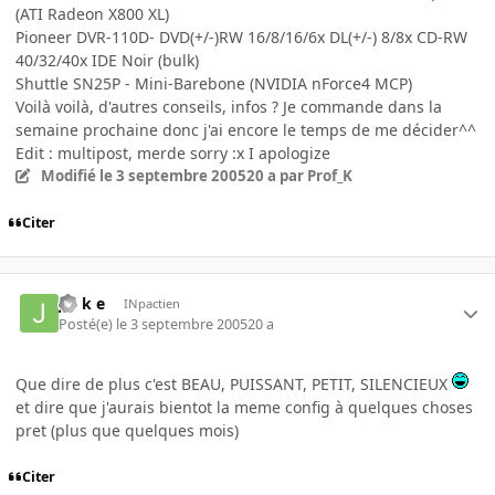
(ATI Radeon X800 XL)
Pioneer DVR-110D- DVD(+/-)RW 16/8/16/6x DL(+/-) 8/8x CD-RW
40/32/40x IDE Noir (bulk)
Shuttle SN25P - Mini-Barebone (NVIDIA nForce4 MCP)
Voilà voilà, d'autres conseils, infos ? Je commande dans la
semaine prochaine donc j'ai encore le temps de me décider^^
Edit : multipost, merde sorry :x I apologize
Modifié
le 3 septembre 2005
20 a
par Prof_K
Citer
j o k e
INpactien
Posté(e)
le 3 septembre 2005
20 a
Que dire de plus c'est BEAU, PUISSANT, PETIT, SILENCIEUX
et dire que j'aurais bientot la meme config à quelques choses
pret (plus que quelques mois)
Citer