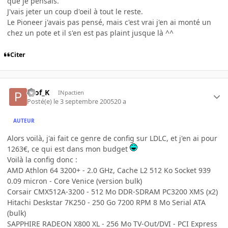
que je pensais.
J'vais jeter un coup d'oeil à tout le reste.
Le Pioneer j'avais pas pensé, mais c'est vrai j'en ai monté un
chez un pote et il s'en est pas plaint jusque là ^^
Citer
Prof_K
INpactien
Posté(e)
le 3 septembre 2005
20 a
AUTEUR
Alors voilà, j'ai fait ce genre de config sur LDLC, et j'en ai pour
1263€, ce qui est dans mon budget
Voilà la config donc :
AMD Athlon 64 3200+ - 2.0 GHz, Cache L2 512 Ko Socket 939
0.09 micron - Core Venice (version bulk)
Corsair CMX512A-3200 - 512 Mo DDR-SDRAM PC3200 XMS (x2)
Hitachi Deskstar 7K250 - 250 Go 7200 RPM 8 Mo Serial ATA
(bulk)
SAPPHIRE RADEON X800 XL - 256 Mo TV-Out/DVI - PCI Express