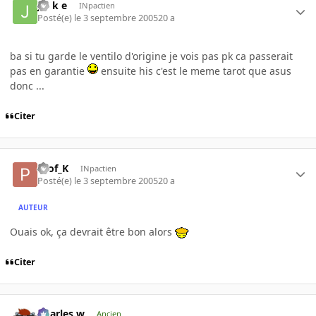
j o k e
INpactien
Posté(e)
le 3 septembre 2005
20 a
ba si tu garde le ventilo d'origine je vois pas pk ca passerait
pas en garantie
ensuite his c'est le meme tarot que asus
donc ...
Citer
Prof_K
INpactien
Posté(e)
le 3 septembre 2005
20 a
AUTEUR
Ouais ok, ça devrait être bon alors
Citer
Charles.w
Ancien