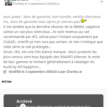
Posté(e)
le 3 septembre 2005
20 a
asus powa ! 3ans de garantie, bon bundle, ventilo silencieux
his, 3ans de garantie mais apres je connais pas
Il me semble que la dernière révision de la X800XL sapphire
utilise un rad plus silencieux...ils sont revenus au rad
recommandé par ATI, utilisé pour l'instant uniquement par
Club3D...m'enfin je n'en suis pas certain, et rien n'indique que
cette série se soit prolongée...
Sinon, HIS, est une très bonne marque...leurs produits les
plus connus sont tous équipés des VGA/ATI silencer, le reste
de leur gamme se limitant générallement à rebadger du
build by ATI/Sapphire...
Modifié
le 3 septembre 2005
20 a
par Charles.w
Citer
Archivé
Ce sujet est désormais archivé et ne peut plus