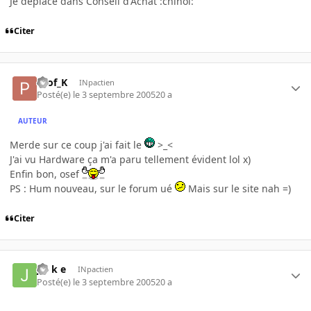
Je déplace dans Conseil d'Achat :chinoi:
Citer
Prof_K
INpactien
Posté(e)
le 3 septembre 2005
20 a
AUTEUR
Merde sur ce coup j'ai fait le
>_<
J'ai vu Hardware ça m'a paru tellement évident lol x)
Enfin bon, osef
PS : Hum nouveau, sur le forum ué
Mais sur le site nah =)
Citer
j o k e
INpactien
Posté(e)
le 3 septembre 2005
20 a