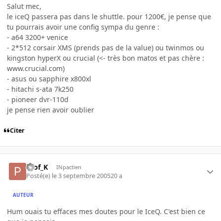
Salut mec,
le iceQ passera pas dans le shuttle. pour 1200€, je pense que
tu pourrais avoir une config sympa du genre :
- a64 3200+ venice
- 2*512 corsair XMS (prends pas de la value) ou twinmos ou
kingston hyperX ou crucial (<- très bon matos et pas chère :
www.crucial.com)
- asus ou sapphire x800xl
- hitachi s-ata 7k250
- pioneer dvr-110d
je pense rien avoir oublier
Citer
Prof_K
INpactien
Posté(e)
le 3 septembre 2005
20 a
AUTEUR
Hum ouais tu effaces mes doutes pour le IceQ. C'est bien ce