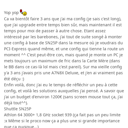
Yop yop
Ca va bientôt faire 3 ans que j'ai ma config (je sais c'est long),
que j'ai upgrade entre temps bien sûr, mais maintenant il est
temps pour moi de passer à autre chose. Etant assez
intéressé par les barebones, j'ai tout de suite songé à monter
une config à base de SN25P dans la mesure où je voudrais du
PCI-Express quand même, et une config qui tienne la route un
moment ^^ C'est peut-être con, mais quand je monte un PC je
mets toujours un maximum de fric dans la Carte Mère (dans
le BB dans ce cas-là lol mais c'est pareil). Sur ma vieille config
y'a 3 ans j'avais pris une A7N8X Deluxe, et j'en ai vraiment pas
été déçu :)
Enfin voilà, donc j'ai eu le temps de réfléchir un peu à cette
config, et voilà les solutions auxquelles j'ai pensé. A savoir que
j'ai un budget d'environ 1200€ (sans screen mouse tout ça, j'ai
déjà tout^^).
Shuttle SN25P
Athlon 64 3000+ 1,8 GHz socket 939 (ça fait pas un peu limite
:x Même si le proco now ça a plus une si grande importance
que ça quoique...)