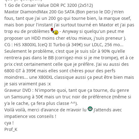
1 Go de Corsair Value DDR PC 3200 (2x512)
Maxtor DiamondMax 200 Go SATA (Bon perso le DD j'm'en
fous, tant que j'ai un 200 go qui tourne bien, la marque osef,
mais bon pour l'instant j'ai surtout tourné en Maxtor et j'ai pas
trop eu de problèmes
- Anyway si quelqu'un peut me
proposer un HDD moins cher et/ou mieux, j'suis preneur ).
CG : HiS X800XL IceQ II Turbo (à 349€) sur LDLC, 256 mo...
Seulement le problème, c'est que je suis sûr à 90% qu'elle
rentrera pas dans le BB (corrigez-moi si je me trompe), et à ce
prix c'est certainement celle que je préfère. J'ai vu aussi des
6800 GT à 399€ mais elles sont chères pour des perfs
moindres... une X800XL classique aussi ça peut être bien mais
je sais vraiment pas :x
Graveur DVD : N'importe quoi, tant que ça tourne, du genre
un Samsung à 50€ mais un truc noir de préférence (même si
y'a le cache, ça fera plus classe ^^).
Voilà voilà, merci d'avance de m'avoir lu
J'attends avec
impatience vos conseils !
cya !
Prof_K