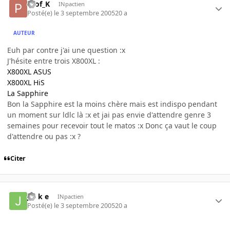
Prof_K
INpactien
Posté(e)
le 3 septembre 2005
20 a
AUTEUR
Euh par contre j'ai une question :x
J'hésite entre trois X800XL :
X800XL ASUS
X800XL HiS
La Sapphire
Bon la Sapphire est la moins chère mais est indispo pendant
un moment sur ldlc là :x et jai pas envie d'attendre genre 3
semaines pour recevoir tout le matos :x Donc ça vaut le coup
d'attendre ou pas :x ?
Citer
j o k e
INpactien
Posté(e)
le 3 septembre 2005
20 a