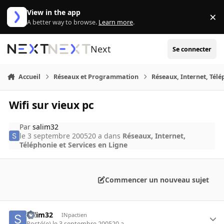
Aller au contenu
View in the app
×
Di
A better way to browse.
Learn more
.
Next
Se connecter
Accueil
Réseaux et Programmation
Réseaux, Internet, Télé
Wifi sur vieux pc
Par
salim32
le 3 septembre 2005
20 a
dans
Réseaux, Internet,
Téléphonie et Services en Ligne
Commencer un nouveau sujet
salim32
INpactien
Posté(e)
le 3 septembre 2005
20 a