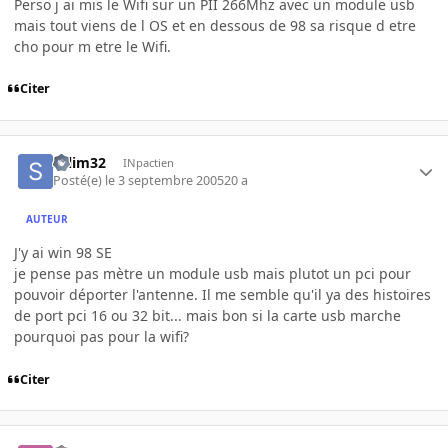
Perso j ai mis le Wifi sur un PII 266Mhz avec un module usb
mais tout viens de l OS et en dessous de 98 sa risque d etre
cho pour m etre le Wifi.
Citer
salim32
INpactien
Posté(e)
le 3 septembre 2005
20 a
AUTEUR
J'y ai win 98 SE
je pense pas mètre un module usb mais plutot un pci pour
pouvoir déporter l'antenne. Il me semble qu'il ya des histoires
de port pci 16 ou 32 bit... mais bon si la carte usb marche
pourquoi pas pour la wifi?
Citer