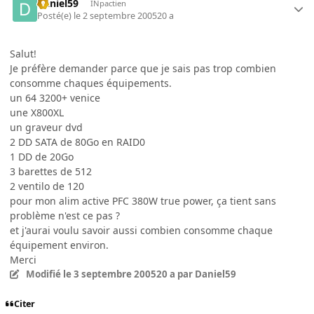
Daniel59
INpactien
Posté(e)
le 2 septembre 2005
20 a
Salut!
Je préfère demander parce que je sais pas trop combien
consomme chaques équipements.
un 64 3200+ venice
une X800XL
un graveur dvd
2 DD SATA de 80Go en RAID0
1 DD de 20Go
3 barettes de 512
2 ventilo de 120
pour mon alim active PFC 380W true power, ça tient sans
problème n'est ce pas ?
et j'aurai voulu savoir aussi combien consomme chaque
équipement environ.
Merci
Modifié
le 3 septembre 2005
20 a
par Daniel59
Citer