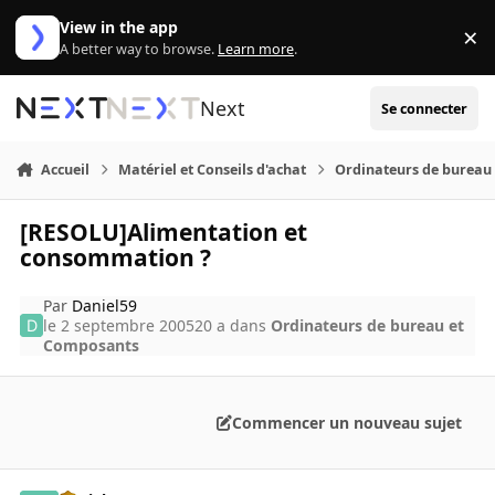
Aller au contenu
View in the app
×
Di
A better way to browse.
Learn more
.
Next
Se connecter
Accueil
Matériel et Conseils d'achat
Ordinateurs de bureau
[RESOLU]Alimentation et
consommation ?
Par
Daniel59
le 2 septembre 2005
20 a
dans
Ordinateurs de bureau et
Composants
Commencer un nouveau sujet