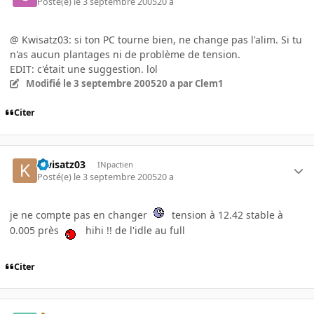
Posté(e)
le 3 septembre 2005
20 a
@ Kwisatz03: si ton PC tourne bien, ne change pas l'alim. Si tu
n'as aucun plantages ni de problème de tension.
EDIT: c'était une suggestion. lol
Modifié
le 3 septembre 2005
20 a
par Clem1
Citer
Kwisatz03
INpactien
Posté(e)
le 3 septembre 2005
20 a
je ne compte pas en changer
tension à 12.42 stable à
0.005 près
hihi !! de l'idle au full
Citer