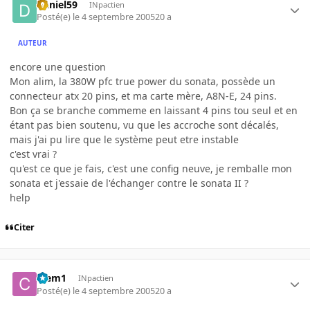
Daniel59
INpactien
Posté(e)
le 4 septembre 2005
20 a
AUTEUR
encore une question
Mon alim, la 380W pfc true power du sonata, possède un
connecteur atx 20 pins, et ma carte mère, A8N-E, 24 pins.
Bon ça se branche commeme en laissant 4 pins tou seul et en
étant pas bien soutenu, vu que les accroche sont décalés,
mais j'ai pu lire que le système peut etre instable
c'est vrai ?
qu'est ce que je fais, c'est une config neuve, je remballe mon
sonata et j'essaie de l'échanger contre le sonata II ?
help
Citer
Clem1
INpactien
Posté(e)
le 4 septembre 2005
20 a