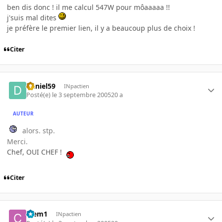
ben dis donc ! il me calcul 547W pour môaaaaa !!
j'suis mal dites
je préfère le premier lien, il y a beaucoup plus de choix !
Citer
Daniel59
INpactien
Posté(e)
le 3 septembre 2005
20 a
AUTEUR
alors. stp.
Merci.
Chef, OUI CHEF !
Citer
Clem1
INpactien