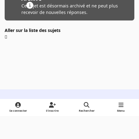
Ce sujet est désormais archivé et ne peut plus
recevoir de nouvelles réponses.
Aller sur la liste des sujets
Light Mode
Dark Mode
System Preference
Se connecter
S’inscrire
Rechercher
Menu
Langue
Cookies
Powered by
Invision Community