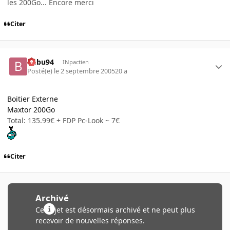
les 200Go... Encore merci
Citer
Bubu94
INpactien
Posté(e)
le 2 septembre 2005
20 a
Boitier Externe
Maxtor 200Go
Total: 135.99€ + FDP Pc-Look ~ 7€
Citer
Archivé
Ce sujet est désormais archivé et ne peut plus
recevoir de nouvelles réponses.