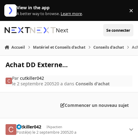
Aller au contenu
View in the app
×
Di
A better way to browse.
Learn more
.
Next
Se connecter
Accueil
Matériel et Conseils d'achat
Conseils d'achat
Ach
Achat DD Externe...
Par
cutkiller042
le 2 septembre 2005
20 a
dans
Conseils d'achat
Commencer un nouveau sujet
cutkiller042
INpactien
Posté(e)
le 2 septembre 2005
20 a