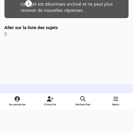
Ce sujet est désormais archivé et ne peut plus
recevoir de nouvelles réponses.
Aller sur la liste des sujets
Light Mode
Dark Mode
System Preference
Se connecter
S’inscrire
Rechercher
Menu
Langue
Cookies
Powered by
Invision Community