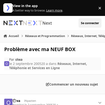
Aller au contenu
View in the app
×
Di
A better way to browse.
Learn more
.
Next
Se connecter
Accueil
Réseaux et Programmation
Réseaux, Internet, Télé
Problème avec ma NEUF BOX
Par
olwa
le 2 septembre 2005
20 a
dans
Réseaux, Internet,
Téléphonie et Services en Ligne
Commencer un nouveau sujet
olwa
INpactien
Posté(e)
le 2 septembre 2005
20 a