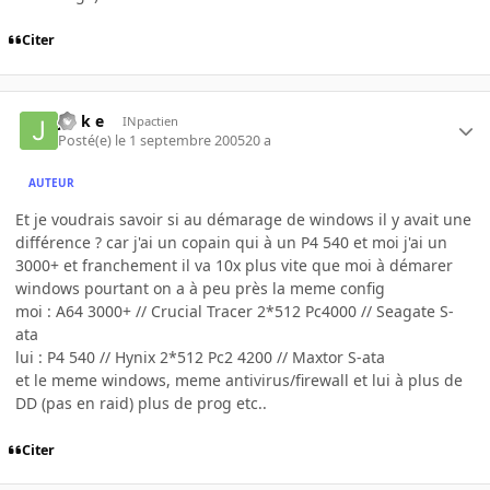
Citer
j o k e
INpactien
Posté(e)
le 1 septembre 2005
20 a
AUTEUR
Et je voudrais savoir si au démarage de windows il y avait une
différence ? car j'ai un copain qui à un P4 540 et moi j'ai un
3000+ et franchement il va 10x plus vite que moi à démarer
windows pourtant on a à peu près la meme config
moi : A64 3000+ // Crucial Tracer 2*512 Pc4000 // Seagate S-
ata
lui : P4 540 // Hynix 2*512 Pc2 4200 // Maxtor S-ata
et le meme windows, meme antivirus/firewall et lui à plus de
DD (pas en raid) plus de prog etc..
Citer