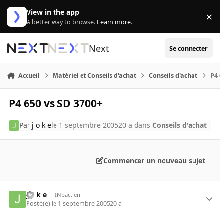
Aller au contenu
View in the app
×
Di
A better way to browse.
Learn more
.
Next
Se connecter
Accueil
Matériel et Conseils d'achat
Conseils d'achat
P4 
P4 650 vs SD 3700+
Par
j o k e
le 1 septembre 2005
20 a
dans
Conseils d'achat
Commencer un nouveau sujet
j o k e
INpactien
Posté(e)
le 1 septembre 2005
20 a