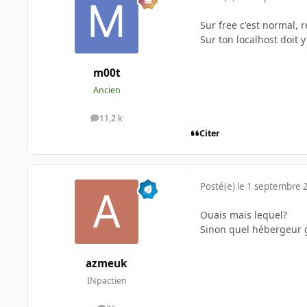
Sur free c'est normal, r
Sur ton localhost doit 
m00t
Ancien
11,2 k
messages
Citer
Posté(e)
le 1 septembre 
Ouais mais lequel?
Sinon quel hébergeur gr
azmeuk
INpactien