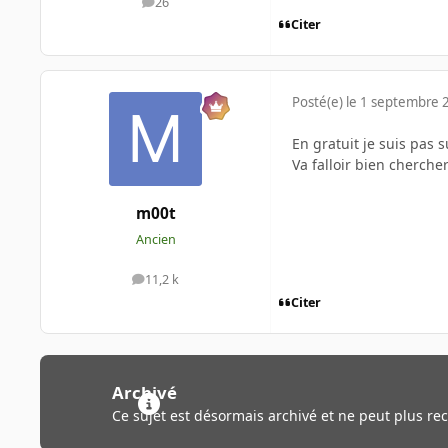
26
messages
Citer
Posté(e)
le 1 septembre 
En gratuit je suis pas 
Va falloir bien cherche
m00t
Ancien
11,2 k
messages
Citer
Archivé
Ce sujet est désormais archivé et ne peut plus re