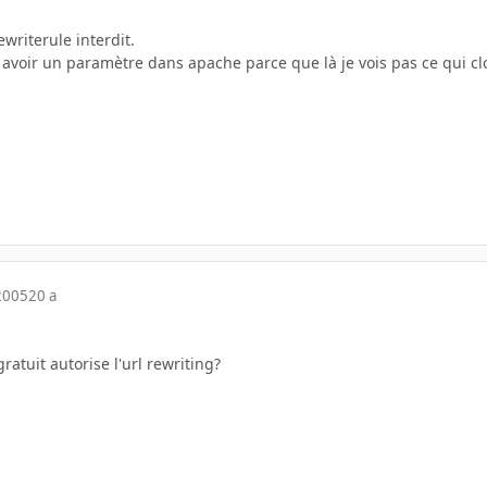
ewriterule interdit.
y avoir un paramètre dans apache parce que là je vois pas ce qui cl
2005
20 a
atuit autorise l'url rewriting?