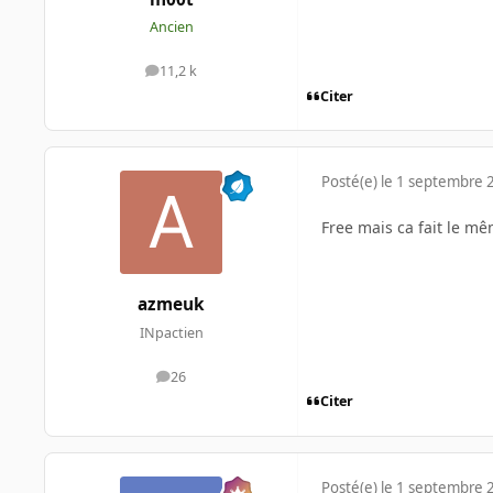
Ancien
11,2 k
messages
Citer
Posté(e)
le 1 septembre 
Free mais ca fait le m
azmeuk
INpactien
26
messages
Citer
Posté(e)
le 1 septembre 