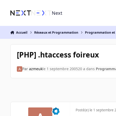
Aller au contenu
Next
Accueil
Réseaux et Programmation
Programmation et 
[PHP] .htaccess foireux
Par
azmeuk
le 1 septembre 2005
20 a
dans
Programmat
Posté(e)
le 1 septembre 