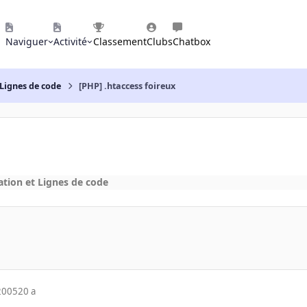
Naviguer
Activité
Classement
Clubs
Chatbox
Lignes de code
[PHP] .htaccess foireux
ion et Lignes de code
2005
20 a