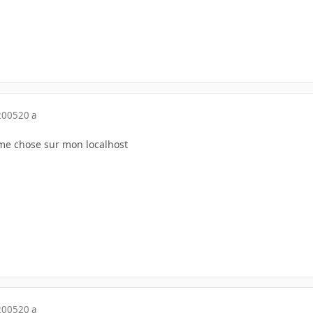
2005
20 a
ême chose sur mon localhost
2005
20 a