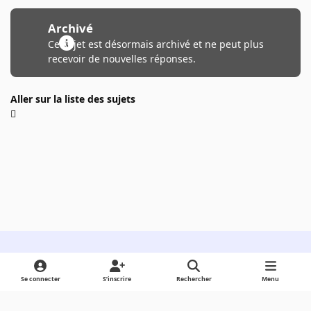
Archivé
Ce sujet est désormais archivé et ne peut plus
recevoir de nouvelles réponses.
Aller sur la liste des sujets
Light Mode
Dark Mode
System Preference
Se connecter
S’inscrire
Rechercher
Menu
Langue
Cookies