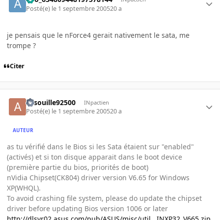
Posté(e)
le 1 septembre 2005
20 a
je pensais que le nForce4 gerait nativement le sata, me
trompe ?
Citer
Arsouille92500
INpactien
Posté(e)
le 1 septembre 2005
20 a
AUTEUR
as tu vérifié dans le Bios si les Sata étaient sur "enabled"
(activés) et si ton disque apparait dans le boot device
(première partie du bios, priorités de boot)
nVidia Chipset(CK804) driver version V6.65 for Windows
XP(WHQL).
To avoid crashing file system, please do update the chipset
driver before updating Bios version 1006 or later
http://dlsvr02.asus.com/pub/ASUS/misc/util...INXP32_V665.zip