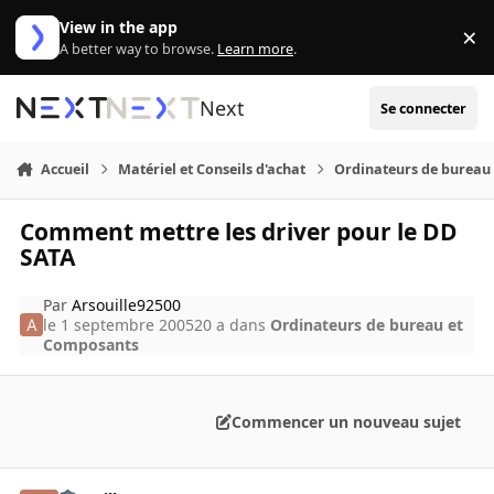
Aller au contenu
View in the app
×
Di
A better way to browse.
Learn more
.
Next
Se connecter
Accueil
Matériel et Conseils d'achat
Ordinateurs de bureau
Comment mettre les driver pour le DD
SATA
Par
Arsouille92500
le 1 septembre 2005
20 a
dans
Ordinateurs de bureau et
Composants
Commencer un nouveau sujet