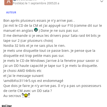
Posté(e)
le 1 septembre 2005
20 a
AUTEUR
Bon après plusieurs essais je n'y arrive pas .
J'ai mit le CD de la CM et j'ai appuyé sur F10 (comme dit sur le
manuel en anglais
) Done je ne suis pas sur.
Il me demande si je veux les drivers pour Sata raid 64 bits je
tape sur 2 (car plusieurs choix)
Nvidia 32 bits et je ne sais plus le rien.
Je mets une disquette tout ce passe bien. Je pense que la
disquette est trop petite mais pas sur.
Je mets le CD de Windows j'arrive à la fenetre pour savoir si
j'ai un DD haute capacité je tape sur S je mets la disquette.
Je choisi AMD 64bits etc
et j'ai le message suivant
\amd64\si3114r5.sys est endommagé
Que dois je faire je n'y arrive pas. Il n'y a pas un possesseurs
de certe CM avec un DD sata ?
Au secrous
Citer