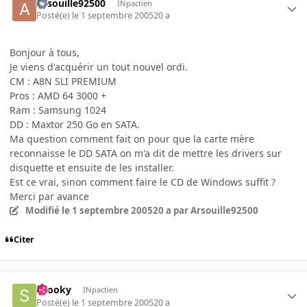
Arsouille92500
INpactien
Posté(e)
le 1 septembre 2005
20 a
Bonjour à tous,
Je viens d'acquérir un tout nouvel ordi.
CM : A8N SLI PREMIUM
Pros : AMD 64 3000 +
Ram : Samsung 1024
DD : Maxtor 250 Go en SATA.
Ma question comment fait on pour que la carte mère
reconnaisse le DD SATA on m'a dit de mettre les drivers sur
disquette et ensuite de les installer.
Est ce vrai, sinon comment faire le CD de Windows suffit ?
Merci par avance
Modifié
le 1 septembre 2005
20 a
par Arsouille92500
Citer
snooky
INpactien
Posté(e)
le 1 septembre 2005
20 a