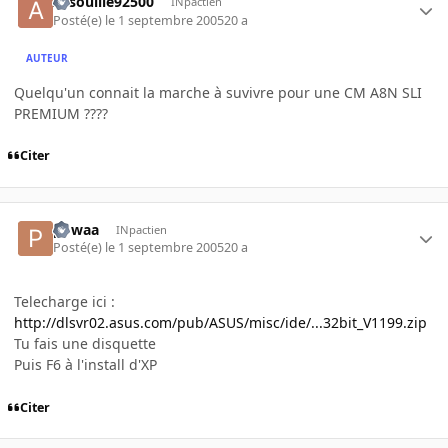
Arsouille92500
INpactien
Posté(e)
le 1 septembre 2005
20 a
AUTEUR
Quelqu'un connait la marche à suvivre pour une CM A8N SLI
PREMIUM ????
Citer
powaa
INpactien
Posté(e)
le 1 septembre 2005
20 a
Telecharge ici :
http://dlsvr02.asus.com/pub/ASUS/misc/ide/...32bit_V1199.zip
Tu fais une disquette
Puis F6 à l'install d'XP
Citer