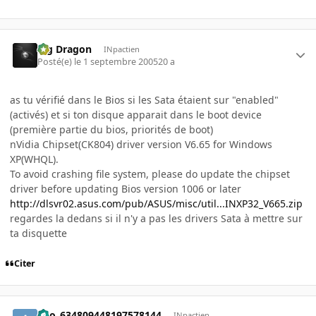
Big Dragon
INpactien
Posté(e)
le 1 septembre 2005
20 a
as tu vérifié dans le Bios si les Sata étaient sur "enabled"
(activés) et si ton disque apparait dans le boot device
(première partie du bios, priorités de boot)
nVidia Chipset(CK804) driver version V6.65 for Windows
XP(WHQL).
To avoid crashing file system, please do update the chipset
driver before updating Bios version 1006 or later
http://dlsvr02.asus.com/pub/ASUS/misc/util...INXP32_V665.zip
regardes la dedans si il n'y a pas les drivers Sata à mettre sur
ta disquette
Citer
ano_634809448197578144
INpactien