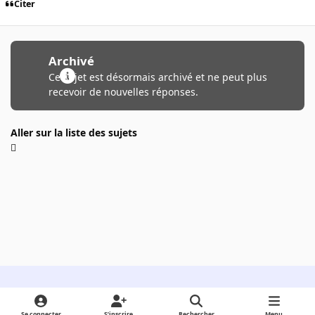
Citer
Archivé
Ce sujet est désormais archivé et ne peut plus
recevoir de nouvelles réponses.
Aller sur la liste des sujets
Light Mode
Dark Mode
System Preference
Se connecter
S’inscrire
Rechercher
Menu