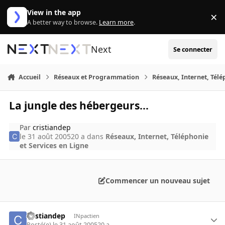
Aller au contenu
View in the app
×
Di
A better way to browse.
Learn more
.
Next
Se connecter
Accueil
Réseaux et Programmation
Réseaux, Internet, Télé
La jungle des hébergeurs...
Par
cristiandep
le 31 août 2005
20 a
dans
Réseaux, Internet, Téléphonie
et Services en Ligne
Commencer un nouveau sujet
cristiandep
INpactien
Posté(e)
le 31 août 2005
20 a