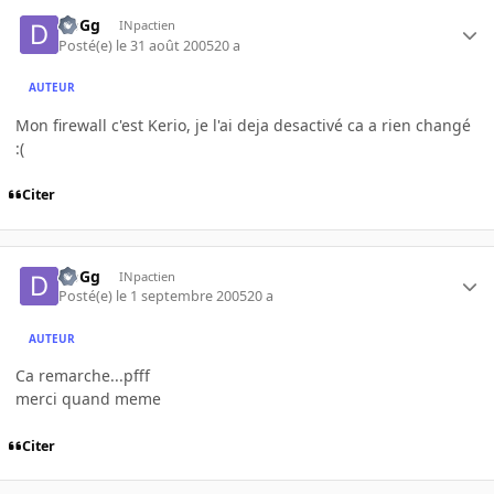
DoGg
INpactien
Posté(e)
le 31 août 2005
20 a
AUTEUR
Mon firewall c'est Kerio, je l'ai deja desactivé ca a rien changé
:(
Citer
DoGg
INpactien
Posté(e)
le 1 septembre 2005
20 a
AUTEUR
Ca remarche...pfff
merci quand meme
Citer