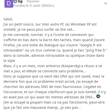
DoGg
INpactien
Posté(e)
le 31 août 2005
20 a
Salut,
J'ai un petit soucis, sur mon autre PC où Windows XP est
installé, je ne peux plus surfer on the net...
Je me connecte, normal, il y a l'icone de connexion qui
s'affiche en bas dans la barre des taches, mais quand j'ouvre
Firefox, j'ai une boite de dialogue qui s'ouvre "Google.fr est
introuvable" ou un truc comme ca, quand je fais "ping free.fr"
dans la console, adresse introuvable ou quelque chose dans
le style
Mais, il y a un mais, mon antivirus (Kaspersky) a réussi a se
met a jour, et eMule se connecte sans probleme...
Donc je suppose que ca vient des DNS qui ont sauté, mais la
derniere fois que ce probleme m'est arrivé, j'ai essayé de
chercher les adresses DNS de mon fournisseur, Cegetel en
l'occurance, et sur chaque site/forum que je suis tombé, il n'y
en avait pas un qui avait les memes adresses de DNS...
J'en ai essayé la plupart mais ca na pas fonctionné, peut-etre
que j'ai fait une mauvaise manip...je sais pas...