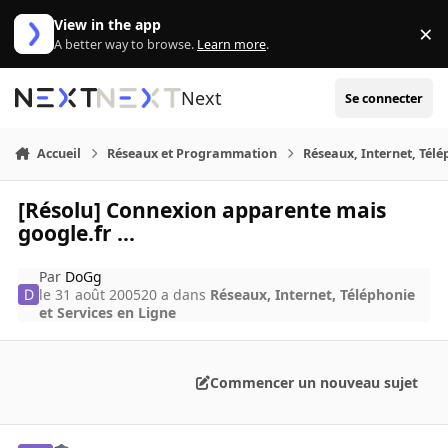
Aller au contenu
View in the app
×
Di
A better way to browse.
Learn more
.
Next
Se connecter
Accueil
Réseaux et Programmation
Réseaux, Internet, Télé
[Résolu] Connexion apparente mais
google.fr ...
Par
DoGg
le 31 août 2005
20 a
dans
Réseaux, Internet, Téléphonie
et Services en Ligne
Commencer un nouveau sujet