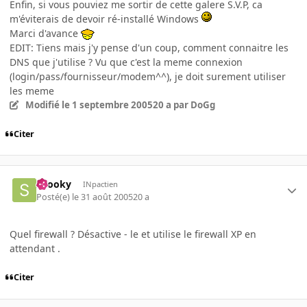
Enfin, si vous pouviez me sortir de cette galere S.V.P, ca
m'éviterais de devoir ré-installé Windows
Marci d'avance
EDIT: Tiens mais j'y pense d'un coup, comment connaitre les
DNS que j'utilise ? Vu que c'est la meme connexion
(login/pass/fournisseur/modem^^), je doit surement utiliser
les meme
Modifié
le 1 septembre 2005
20 a
par DoGg
Citer
snooky
INpactien
Posté(e)
le 31 août 2005
20 a
Quel firewall ? Désactive - le et utilise le firewall XP en
attendant .
Citer