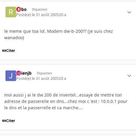
risbo
INpactien
Posté(e)
le 31 août 2005
20 a
le meme que toa lol. Modem dw-b-200?? (je suis chez
wanadoo)
Citer
julienjb
INpactien
Posté(e)
le 31 août 2005
20 a
moi aussi j ai le dw 200 de inventel...essaye de mettre ton
adresse de passerelle en dns...chez moi c 'est : 10.0.0.1 pour
le dns et la passerrelle et ca marche....
Citer