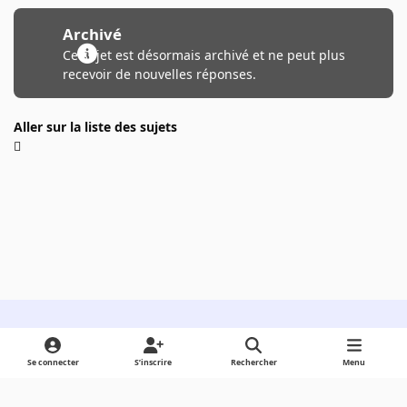
Archivé
Ce sujet est désormais archivé et ne peut plus
recevoir de nouvelles réponses.
Aller sur la liste des sujets
Light Mode
Dark Mode
System Preference
Se connecter
S’inscrire
Rechercher
Menu
Langue
Cookies