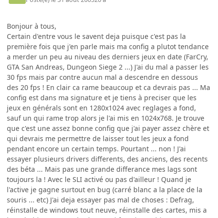
Bonjour à tous,
Certain d'entre vous le savent deja puisque c'est pas la
première fois que j'en parle mais ma config a plutot tendance
a merder un peu au niveau des derniers jeux en date (FarCry,
GTA San Andreas, Dungeon Siege 2 ...) J'ai du mal a passer les
30 fps mais par contre aucun mal a descendre en dessous
des 20 fps ! En clair ca rame beaucoup et ca devrais pas ... Ma
config est dans ma signature et je tiens à preciser que les
jeux en générals sont en 1280x1024 avec reglages a fond,
sauf un qui rame trop alors je l'ai mis en 1024x768. Je trouve
que c'est une assez bonne config que j'ai payer assez chère et
qui devrais me permettre de laisser tout les jeux a fond
pendant encore un certain temps. Pourtant ... non ! J'ai
essayer plusieurs drivers differents, des anciens, des recents
des béta ... Mais pas une grande differance mes lags sont
toujours la ! Avec le SLI activé ou pas d'ailleur ! Quand je
l'active je gagne surtout en bug (carré blanc a la place de la
souris ... etc) J'ai deja essayer pas mal de choses : Defrag,
réinstalle de windows tout neuve, réinstalle des cartes, mis a