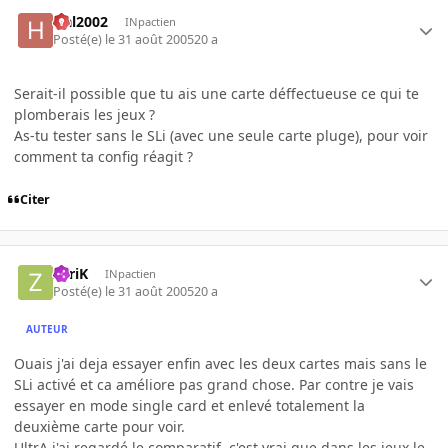
Hal2002
INpactien
Posté(e)
le 31 août 2005
20 a
Serait-il possible que tu ais une carte déffectueuse ce qui te
plomberais les jeux ?
As-tu tester sans le SLi (avec une seule carte pluge), pour voir
comment ta config réagit ?
Citer
ZyriK
INpactien
Posté(e)
le 31 août 2005
20 a
AUTEUR
Ouais j'ai deja essayer enfin avec les deux cartes mais sans le
SLi activé et ca améliore pas grand chose. Par contre je vais
essayer en mode single card et enlevé totalement la
deuxième carte pour voir.
UltrA j'ai regardé le comparatif, c'est vrai que dans les jeux le