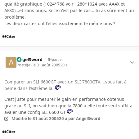
qualité graphique (1024*768 voir 1280*1024 avec AA4X et
AF8X)...et sans bugs. Si ce n'est pas le cas....tu as sûrement un
problème.
Les deux cartes ont t’elles exactement le même bios ?
Citer
AngelSword
INpactien
Posté(e)
le 31 août 2005
20 a
Comparer un SLI 6600GT avec un SLI 7800GTX....vous fait à
peine dans l’extrême là.
C'est juste pour mesurer le gain en performance obtenus
grace au SLI, on sait bien que la 7800 a elle toute seul suffit a
avaler une config SLI 6600 GT
Modifié
le 31 août 2005
20 a
par AngelSword
Citer