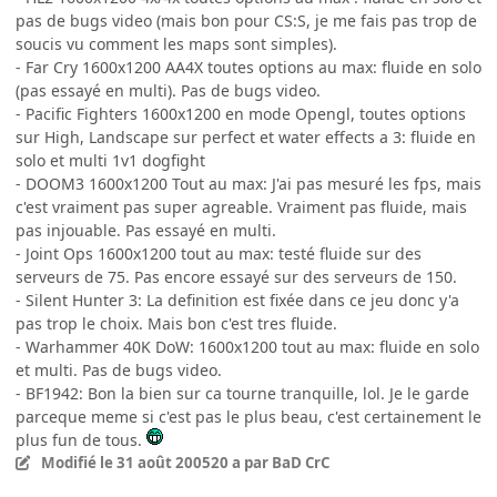
pas de bugs video (mais bon pour CS:S, je me fais pas trop de
soucis vu comment les maps sont simples).
- Far Cry 1600x1200 AA4X toutes options au max: fluide en solo
(pas essayé en multi). Pas de bugs video.
- Pacific Fighters 1600x1200 en mode Opengl, toutes options
sur High, Landscape sur perfect et water effects a 3: fluide en
solo et multi 1v1 dogfight
- DOOM3 1600x1200 Tout au max: J'ai pas mesuré les fps, mais
c'est vraiment pas super agreable. Vraiment pas fluide, mais
pas injouable. Pas essayé en multi.
- Joint Ops 1600x1200 tout au max: testé fluide sur des
serveurs de 75. Pas encore essayé sur des serveurs de 150.
- Silent Hunter 3: La definition est fixée dans ce jeu donc y'a
pas trop le choix. Mais bon c'est tres fluide.
- Warhammer 40K DoW: 1600x1200 tout au max: fluide en solo
et multi. Pas de bugs video.
- BF1942: Bon la bien sur ca tourne tranquille, lol. Je le garde
parceque meme si c'est pas le plus beau, c'est certainement le
plus fun de tous.
Modifié
le 31 août 2005
20 a
par BaD CrC