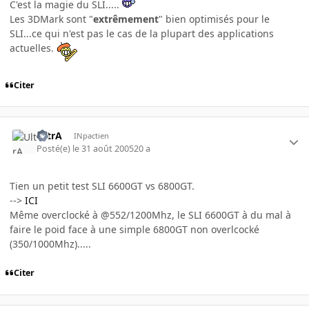
C'est la magie du SLI.....
Les 3DMark sont "
extrêmement
" bien optimisés pour le
SLI...ce qui n'est pas le cas de la plupart des applications
actuelles.
Citer
UltrA
INpactien
Posté(e)
le 31 août 2005
20 a
Tien un petit test SLI 6600GT vs 6800GT.
-->
ICI
Même overclocké à @552/1200Mhz, le SLI 6600GT à du mal à
faire le poid face à une simple 6800GT non overlcocké
(350/1000Mhz).....
Citer