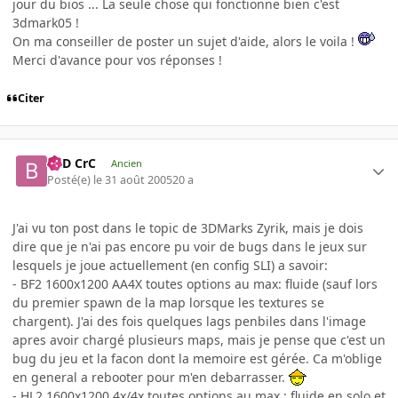
jour du bios ... La seule chose qui fonctionne bien c'est
3dmark05 !
On ma conseiller de poster un sujet d'aide, alors le voila !
Merci d'avance pour vos réponses !
Citer
BaD CrC
Ancien
Posté(e)
le 31 août 2005
20 a
J'ai vu ton post dans le topic de 3DMarks Zyrik, mais je dois
dire que je n'ai pas encore pu voir de bugs dans le jeux sur
lesquels je joue actuellement (en config SLI) a savoir:
- BF2 1600x1200 AA4X toutes options au max: fluide (sauf lors
du premier spawn de la map lorsque les textures se
chargent). J'ai des fois quelques lags penbiles dans l'image
apres avoir chargé plusieurs maps, mais je pense que c'est un
bug du jeu et la facon dont la memoire est gérée. Ca m'oblige
en general a rebooter pour m'en debarrasser.
- HL2 1600x1200 4x/4x toutes options au max : fluide en solo et