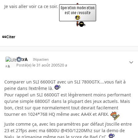
Je vais aller voir ca ce soir.
Citer
UltrA
INpactien
Posté(e)
le 31 août 2005
20 a
Comparer un SLI 6600GT avec un SLI 7800GTX....vous fait à
peine dans l’extrême là.
Pour rappel un SLI 6600GT est légèrement moins performant
qu’une simple 6800GT dans la plupart des jeux actuels. Mais
bon, c’est sur que normalement tout devrait facilement
tourner en 1024*768 HQ même avec AA4X et AF8X.
Juste comme ça, avec les paramètres par défaut j’oscille entre
23 et 27fps avec ma 6800U @450/1220Mhz sur la demo de
Nalu. Je n’imagine même pas le score de Bad CrC.