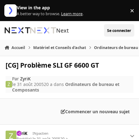
Aller au contenu
View in the app
×
Di
A better way to browse.
Learn more
.
Next
Se connecter
Accueil
Matériel et Conseils d'achat
Ordinateurs de bureau
[CG] Problème SLI GF 6600 GT
Par
ZyriK
le 31 août 2005
20 a
dans
Ordinateurs de bureau et
Composants
Commencer un nouveau sujet
ZyriK
INpactien
Posté(e)
le 31 août 2005
20 a