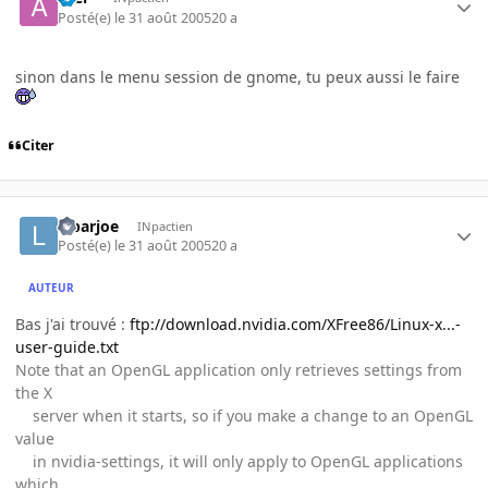
Posté(e)
le 31 août 2005
20 a
sinon dans le menu session de gnome, tu peux aussi le faire
Citer
lebarjoe
INpactien
Posté(e)
le 31 août 2005
20 a
AUTEUR
Bas j'ai trouvé :
ftp://download.nvidia.com/XFree86/Linux-x...-
user-guide.txt
Note that an OpenGL application only retrieves settings from
the X
server when it starts, so if you make a change to an OpenGL
value
in nvidia-settings, it will only apply to OpenGL applications
which