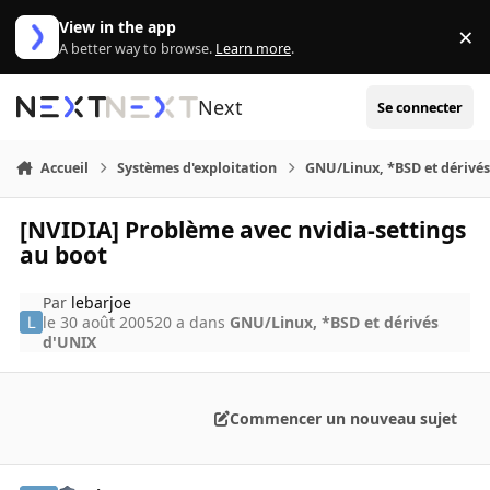
Aller au contenu
View in the app
×
Di
A better way to browse.
Learn more
.
Next
Se connecter
Accueil
Systèmes d'exploitation
GNU/Linux, *BSD et dérivé
[NVIDIA] Problème avec nvidia-settings
au boot
Par
lebarjoe
le 30 août 2005
20 a
dans
GNU/Linux, *BSD et dérivés
d'UNIX
Commencer un nouveau sujet