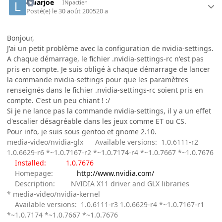
lebarjoe
INpactien
Posté(e)
le 30 août 2005
20 a
Bonjour,
J'ai un petit problème avec la configuration de nvidia-settings.
A chaque démarrage, le fichier .nvidia-settings-rc n'est pas
pris en compte. Je suis obligé à chaque démarrage de lancer
la commande nvidia-settings pour que les paramètres
renseignés dans le fichier .nvidia-settings-rc soient pris en
compte. C'est un peu chiant ! :/
Si je ne lance pas la commande nvidia-settings, il y a un effet
d'escalier désagréable dans les jeux comme ET ou CS.
Pour info, je suis sous gentoo et gnome 2.10.
media-video/nvidia-glx Available versions: 1.0.6111-r2
1.0.6629-r6 *~1.0.7167-r2 *~1.0.7174-r4 *~1.0.7667 *~1.0.7676
Installed: 1.0.7676
Homepage:
http://www.nvidia.com/
Description: NVIDIA X11 driver and GLX libraries
* media-video/nvidia-kernel
Available versions: 1.0.6111-r3 1.0.6629-r4 *~1.0.7167-r1
*~1.0.7174 *~1.0.7667 *~1.0.7676