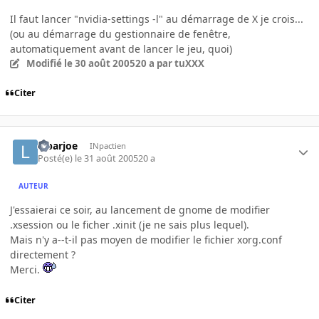
Il faut lancer "nvidia-settings -l" au démarrage de X je crois...
(ou au démarrage du gestionnaire de fenêtre,
automatiquement avant de lancer le jeu, quoi)
Modifié
le 30 août 2005
20 a
par tuXXX
Citer
lebarjoe
INpactien
Posté(e)
le 31 août 2005
20 a
AUTEUR
J'essaierai ce soir, au lancement de gnome de modifier
.xsession ou le ficher .xinit (je ne sais plus lequel).
Mais n'y a--t-il pas moyen de modifier le fichier xorg.conf
directement ?
Merci.
Citer