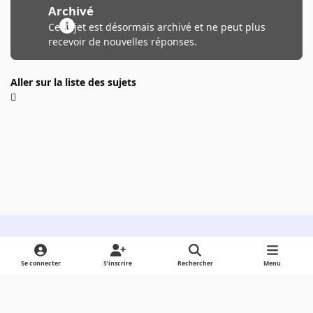
Archivé
Ce sujet est désormais archivé et ne peut plus
recevoir de nouvelles réponses.
Aller sur la liste des sujets
Light Mode
Dark Mode
System Preference
Se connecter
S’inscrire
Rechercher
Menu
Langue
Cookies
Powered by
Invision Community