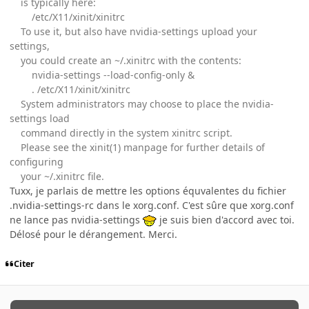
is typically here:
/etc/X11/xinit/xinitrc
To use it, but also have nvidia-settings upload your
settings,
you could create an ~/.xinitrc with the contents:
nvidia-settings --load-config-only &
. /etc/X11/xinit/xinitrc
System administrators may choose to place the nvidia-
settings load
command directly in the system xinitrc script.
Please see the xinit(1) manpage for further details of
configuring
your ~/.xinitrc file.
Tuxx, je parlais de mettre les options équvalentes du fichier
.nvidia-settings-rc dans le xorg.conf. C'est sûre que xorg.conf
ne lance pas nvidia-settings
je suis bien d'accord avec toi.
Délosé pour le dérangement. Merci.
Citer