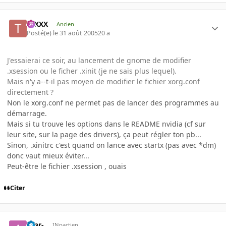
tuXXX
Ancien
Posté(e)
le 31 août 2005
20 a
J'essaierai ce soir, au lancement de gnome de modifier
.xsession ou le ficher .xinit (je ne sais plus lequel).
Mais n'y a--t-il pas moyen de modifier le fichier xorg.conf
directement ?
Non le xorg.conf ne permet pas de lancer des programmes au
démarrage.
Mais si tu trouve les options dans le README nvidia (cf sur
leur site, sur la page des drivers), ça peut régler ton pb...
Sinon, .xinitrc c'est quand on lance avec startx (pas avec *dm)
donc vaut mieux éviter...
Peut-être le fichier .xsession , ouais
Citer
-Aer-
INpactien