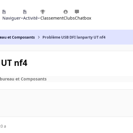
Naviguer
Activité
Classement
Clubs
Chatbox
reau et Composants
Problème USB DFI lanparty UT nf4
 UT nf4
 bureau et Composants
20 a