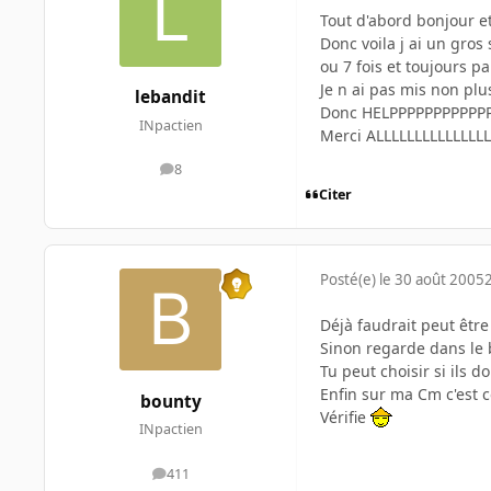
Tout d'abord bonjour et
Donc voila j ai un gros
ou 7 fois et toujours pa
Je n ai pas mis non plus
lebandit
Donc HELPPPPPPPPPPPP 
INpactien
Merci ALLLLLLLLLLLLLLL
8
messages
Citer
Posté(e)
le 30 août 2005
Déjà faudrait peut êtr
Sinon regarde dans le bi
Tu peut choisir si ils d
Enfin sur ma Cm c'est
bounty
Vérifie
INpactien
411
messages