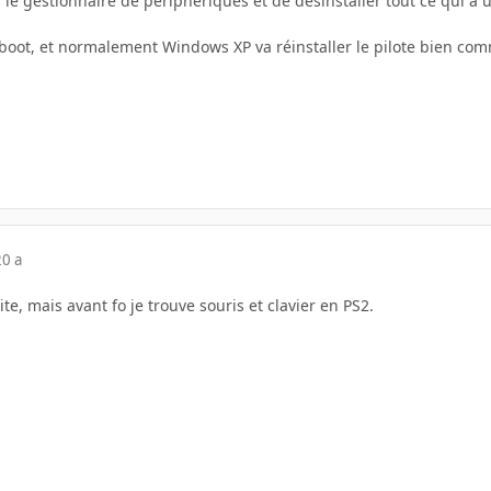
 le gestionnaire de periphériques et de desinstaller tout ce qui a u
reboot, et normalement Windows XP va réinstaller le pilote bien comm
20 a
te, mais avant fo je trouve souris et clavier en PS2.