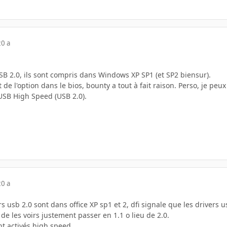
20 a
SB 2.0, ils sont compris dans Windows XP SP1 (et SP2 biensur).
t de l'option dans le bios, bounty a tout à fait raison. Perso, je pe
USB High Speed (USB 2.0).
20 a
s usb 2.0 sont dans office XP sp1 et 2, dfi signale que les drivers 
de les voirs justement passer en 1.1 o lieu de 2.0.
nt activés high speed.