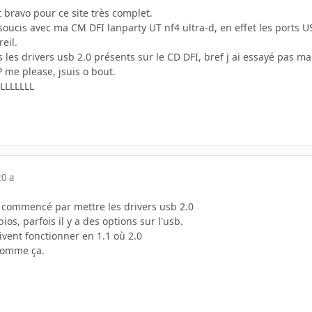
 bravo pour ce site très complet.
 soucis avec ma CM DFI lanparty UT nf4 ultra-d, en effet les ports 
reil.
 les drivers usb 2.0 présents sur le CD DFI, bref j ai essayé pas mal
me please, jsuis o bout.
LLLLLLL
20 a
e commencé par mettre les drivers usb 2.0
os, parfois il y a des options sur l'usb.
oivent fonctionner en 1.1 où 2.0
 comme ça.