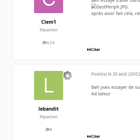
Ben essaye d'aller dans
.
après avoir fait cela, 
Clem1
INpactien
4,3 k
messages
Citer
Posté(e)
le 30 août 2005
Bah jvais essayer de sui
Ad taleur
lebandit
INpactien
8
messages
Citer