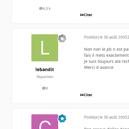
4,3 k
messages
Citer
Posté(e)
le 30 août 2005
Non non le pb n est pas
fais il mets exactemen
Je suis toujours ala re
Merci d avance
lebandit
INpactien
8
messages
Citer
Posté(e)
le 30 août 2005