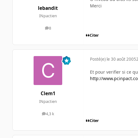
Merci
lebandit
INpactien
8
messages
Citer
Posté(e)
le 30 août 2005
Et pour verifier si ce qu
http://www.pcinpact.c
Clem1
INpactien
4,3 k
messages
Citer