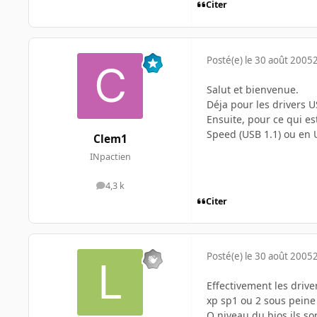
Citer
Posté(e)
le 30 août 2005
Salut et bienvenue.
Déja pour les drivers U
Ensuite, pour ce qui es
Speed (USB 1.1) ou en 
Clem1
INpactien
4,3 k
messages
Citer
Posté(e)
le 30 août 2005
Effectivement les driver
xp sp1 ou 2 sous peine 
O niveau du bios ils so