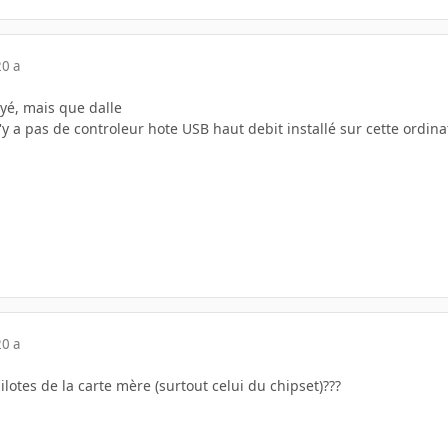
20 a
sayé, mais que dalle
n'y a pas de controleur hote USB haut debit installé sur cette ordina
20 a
pilotes de la carte mère (surtout celui du chipset)???