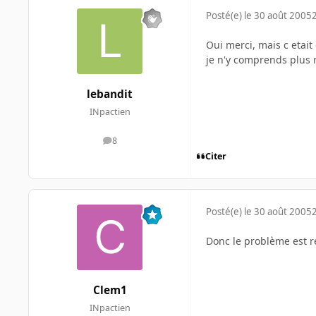
Posté(e)
le 30 août 2005
Oui merci, mais c etait
je n'y comprends plus 
lebandit
INpactien
8
messages
Citer
Posté(e)
le 30 août 2005
Donc le problème est ré
Clem1
INpactien