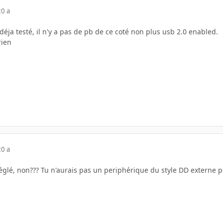
20 a
 déja testé, il n'y a pas de pb de ce coté non plus usb 2.0 enabled.
rien
20 a
glé, non??? Tu n'aurais pas un periphérique du style DD externe pou