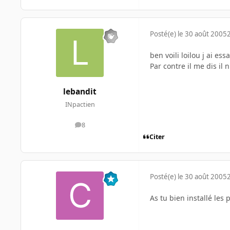
Posté(e)
le 30 août 2005
ben voili loilou j ai es
Par contre il me dis il 
lebandit
INpactien
8
messages
Citer
Posté(e)
le 30 août 2005
As tu bien installé les 