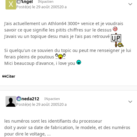
X-Angel
INpactien
Posté(e)
le 29 août 2005
20 a
J'ais actuellement un Athlon64 3000+ venice et je voudrais
savoir ce que signifie les pitits chiffres sur le dessus
J'avais vu un topique desu mais je l'ais pas retrouvé
Si quelqu'un ce souvien du topic ou peut me renseigner je lui
ferais pleins de poutous
Mici beaucoup d'avance, i love you
Citer
keneda212
INpactien
Posté(e)
le 29 août 2005
20 a
les numéros sont les identifiants du processeur
doit y avoir sa date de fabrication, le modele, et des numéros
pour dire le voltage, ...