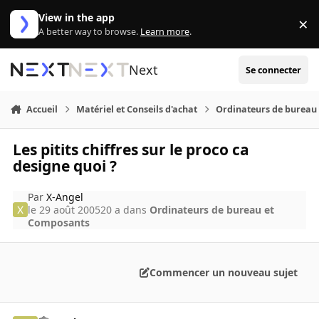
Aller au contenu
View in the app
×
Di
A better way to browse.
Learn more
.
Next
Se connecter
Accueil
Matériel et Conseils d'achat
Ordinateurs de bureau
Les pitits chiffres sur le proco ca
designe quoi ?
Par
X-Angel
le 29 août 2005
20 a
dans
Ordinateurs de bureau et
Composants
Commencer un nouveau sujet