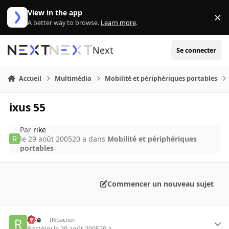
Aller au contenu
View in the app
×
Di
A better way to browse.
Learn more
.
Next
Se connecter
Accueil
Multimédia
Mobilité et périphériques portables
ixus 55
Par
rike
le 29 août 2005
20 a
dans
Mobilité et périphériques
portables
Commencer un nouveau sujet
rike
INpactien
Posté(e)
le 29 août 2005
20 a