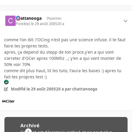
chattanooga
INpactien
Posté(e)
le 29 août 2005
20 a
comme l'on dit: l'OCing n'est pas une science infuse. il te faut
faire tes propres tests.
apres, ça depend du stepp de ton proce.y'en a qui vont
s'arreter d'OCer apres 100Mhz ..; y'en a qui vont monter de
50% voir 70%
comme dit plus haut, lit les tuto, t'aura les bases :) apres tu
fait tes propres test :)
Modifié
le 29 août 2005
20 a
par chattanooga
Citer
Archivé