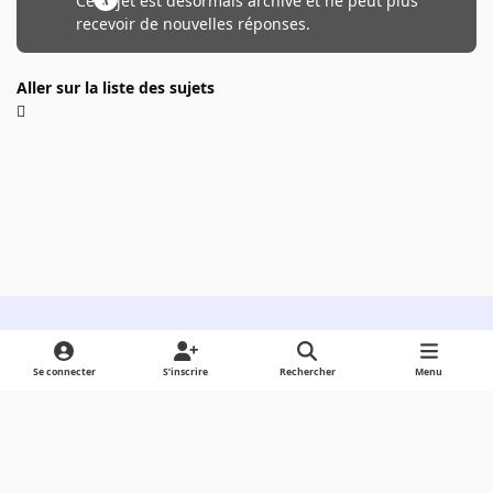
Ce sujet est désormais archivé et ne peut plus
recevoir de nouvelles réponses.
Aller sur la liste des sujets
Light Mode
Dark Mode
System Preference
Se connecter
S’inscrire
Rechercher
Menu
Langue
Cookies
Powered by
Invision Community