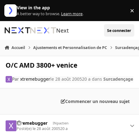
Aller au contenu
View in the app
×
Di
A better way to browse.
Learn more
.
Next
Se connecter
Accueil
Ajustements et Personnalisation de PC
Surcadença
O/C AMD 3800+ venice
Par
xtremebugger
le 28 août 2005
20 a
dans
Surcadençage
Commencer un nouveau sujet
xtremebugger
INpactien
Posté(e)
le 28 août 2005
20 a