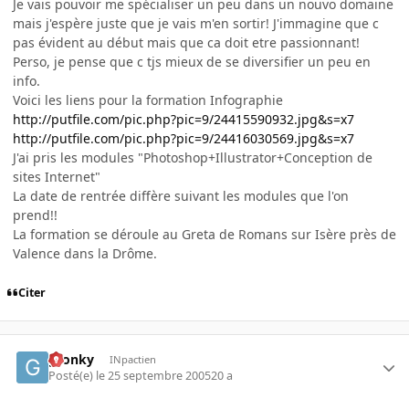
Je vais pouvoir me spécialiser un peu dans un nouvo domaine
mais j'espère juste que je vais m'en sortir! J'immagine que c
pas évident au début mais que ca doit etre passionnant!
Perso, je pense que c tjs mieux de se diversifier un peu en
info.
Voici les liens pour la formation Infographie
http://putfile.com/pic.php?pic=9/24415590932.jpg&s=x7
http://putfile.com/pic.php?pic=9/24416030569.jpg&s=x7
J'ai pris les modules "Photoshop+Illustrator+Conception de
sites Internet"
La date de rentrée diffère suivant les modules que l'on
prend!!
La formation se déroule au Greta de Romans sur Isère près de
Valence dans la Drôme.
Citer
gronky
INpactien
Posté(e)
le 25 septembre 2005
20 a