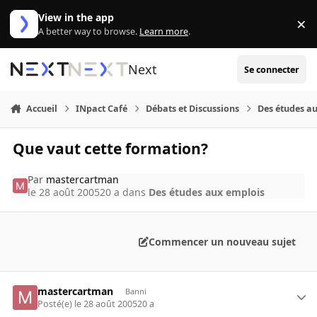
Aller au contenu
View in the app
×
Di
A better way to browse.
Learn more
.
Next
Se connecter
Accueil
INpact Café
Débats et Discussions
Des études a
Que vaut cette formation?
Par
mastercartman
le 28 août 2005
20 a
dans
Des études aux emplois
Commencer un nouveau sujet
mastercartman
Banni
Posté(e)
le 28 août 2005
20 a