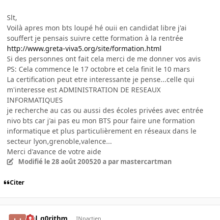
Slt,
Voilà apres mon bts loupé hé ouii en candidat libre j'ai
souffert je pensais suivre cette formation à la rentrée
http://www.greta-viva5.org/site/formation.html
Si des personnes ont fait cela merci de me donner vos avis
PS: Cela commence le 17 octobre et cela finit le 10 mars
La certification peut etre interessante je pense...celle qui
m'interesse est ADMINISTRATION DE RESEAUX
INFORMATIQUES
je recherche au cas ou aussi des écoles privées avec entrée
nivo bts car j'ai pas eu mon BTS pour faire une formation
informatique et plus particulièrement en réseaux dans le
secteur lyon,grenoble,valence...
Merci d'avance de votre aide
Modifié
le 28 août 2005
20 a
par mastercartman
Citer
Hal_g0rithm
INpactien