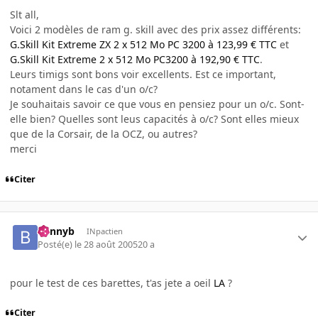
Slt all,
Voici 2 modèles de ram g. skill avec des prix assez différents:
G.Skill Kit Extreme ZX 2 x 512 Mo PC 3200 à 123,99 € TTC
et
G.Skill Kit Extreme 2 x 512 Mo PC3200 à 192,90 € TTC
.
Leurs timigs sont bons voir excellents. Est ce important,
notament dans le cas d'un o/c?
Je souhaitais savoir ce que vous en pensiez pour un o/c. Sont-
elle bien? Quelles sont leus capacités à o/c? Sont elles mieux
que de la Corsair, de la OCZ, ou autres?
merci
Citer
bennyb
INpactien
Posté(e)
le 28 août 2005
20 a
pour le test de ces barettes, t'as jete a oeil
LA
?
Citer