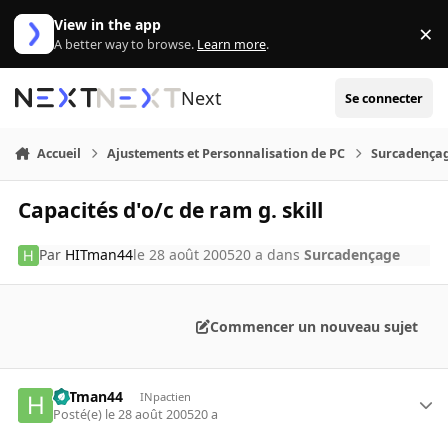
Aller au contenu
View in the app
×
Di
A better way to browse.
Learn more
.
Next
Se connecter
Accueil
Ajustements et Personnalisation de PC
Surcadença
Capacités d'o/c de ram g. skill
Par
HITman44
le 28 août 2005
20 a
dans
Surcadençage
Commencer un nouveau sujet
HITman44
INpactien
Posté(e)
le 28 août 2005
20 a