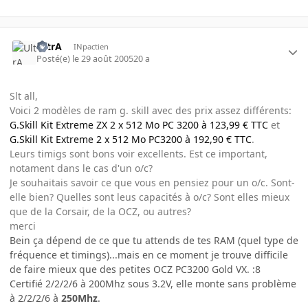
UltrA
INpactien
Posté(e)
le 29 août 2005
20 a
Slt all,
Voici 2 modèles de ram g. skill avec des prix assez différents:
G.Skill Kit Extreme ZX 2 x 512 Mo PC 3200 à 123,99 € TTC
et
G.Skill Kit Extreme 2 x 512 Mo PC3200 à 192,90 € TTC
.
Leurs timigs sont bons voir excellents. Est ce important,
notament dans le cas d'un o/c?
Je souhaitais savoir ce que vous en pensiez pour un o/c. Sont-
elle bien? Quelles sont leus capacités à o/c? Sont elles mieux
que de la Corsair, de la OCZ, ou autres?
merci
Bein ça dépend de ce que tu attends de tes RAM (quel type de
fréquence et timings)...mais en ce moment je trouve difficile
de faire mieux que des petites OCZ PC3200 Gold VX. :8
Certifié 2/2/2/6 à 200Mhz sous 3.2V, elle monte sans problème
à 2/2/2/6 à
250Mhz
.