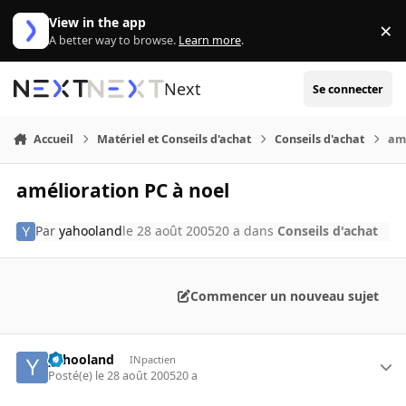
Aller au contenu
View in the app
×
Di
A better way to browse.
Learn more
.
Next
Se connecter
Accueil
Matériel et Conseils d'achat
Conseils d'achat
amé
amélioration PC à noel
Par
yahooland
le 28 août 2005
20 a
dans
Conseils d'achat
Commencer un nouveau sujet
yahooland
INpactien
Posté(e)
le 28 août 2005
20 a