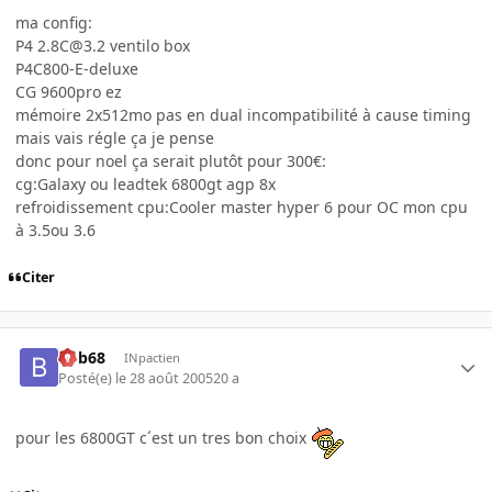
ma config:
P4 2.8C@3.2 ventilo box
P4C800-E-deluxe
CG 9600pro ez
mémoire 2x512mo pas en dual incompatibilité à cause timing
mais vais régle ça je pense
donc pour noel ça serait plutôt pour 300€:
cg:Galaxy ou leadtek 6800gt agp 8x
refroidissement cpu:Cooler master hyper 6 pour OC mon cpu
à 3.5ou 3.6
Citer
bob68
INpactien
Posté(e)
le 28 août 2005
20 a
pour les 6800GT c´est un tres bon choix