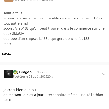
salut à tous
je voudrais savoir si il est possible de mettre un duron 1.8 ou
tout autre amd
socket A fsb133 qu'on peut trouver dans le commerce sur une
epox 8kta3l+
equipée d'un chipset kt133a qui gère donc le fsb133.
merci
Citer
Big Dragon
INpactien
Posté(e)
le 28 août 2005
20 a
je crois bien que oui
en mettant le bios à jour
il reconnaitra même jusqu'à l'athlon
2400+