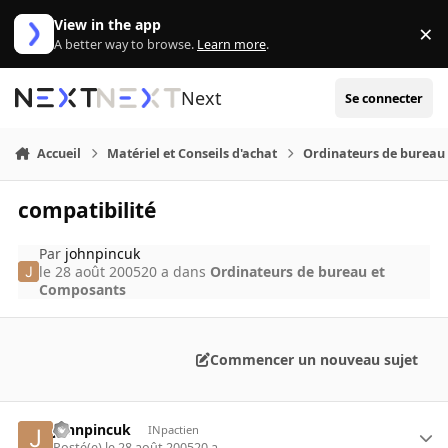
Aller au contenu
View in the app
×
Di
A better way to browse.
Learn more
.
Next
Se connecter
Accueil
Matériel et Conseils d'achat
Ordinateurs de bureau
compatibilité
Par
johnpincuk
le 28 août 2005
20 a
dans
Ordinateurs de bureau et
Composants
Commencer un nouveau sujet
johnpincuk
INpactien
Posté(e)
le 28 août 2005
20 a