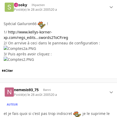
snooky
INpactien
Posté(e)
le 28 août 2005
20 a
Spécial Gailuron66
!
1/
http://www.kellys-korner-
xp.com/regs_edits...swords2ToCP.reg
2/ On arrvive à ceci dans le panneau de configuration :
3/ Puis après avoir cliquez :
Citer
nemesis93_75
Banni
Posté(e)
le 28 août 2005
20 a
AUTEUR
et je fais quoi si c'est pas trop indiscret
je le suprime le