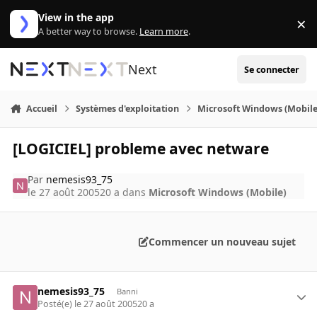
Aller au contenu
View in the app
×
Di
A better way to browse.
Learn more
.
Next
Se connecter
Accueil
Systèmes d'exploitation
Microsoft Windows (Mobile
[LOGICIEL] probleme avec netware
Par
nemesis93_75
le 27 août 2005
20 a
dans
Microsoft Windows (Mobile)
Commencer un nouveau sujet
nemesis93_75
Banni
Posté(e)
le 27 août 2005
20 a