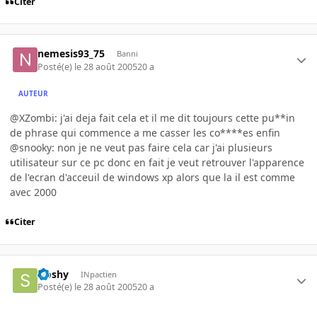
Citer
nemesis93_75
Banni
Posté(e)
le 28 août 2005
20 a
AUTEUR
@XZombi: j'ai deja fait cela et il me dit toujours cette pu**in
de phrase qui commence a me casser les co****es enfin
@snooky: non je ne veut pas faire cela car j'ai plusieurs
utilisateur sur ce pc donc en fait je veut retrouver l'apparence
de l'ecran d'acceuil de windows xp alors que la il est comme
avec 2000
Citer
sloshy
INpactien
Posté(e)
le 28 août 2005
20 a