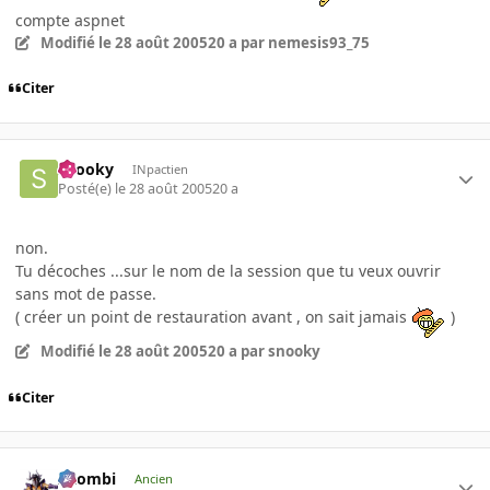
compte aspnet
Modifié
le 28 août 2005
20 a
par nemesis93_75
Citer
snooky
INpactien
Posté(e)
le 28 août 2005
20 a
non.
Tu décoches ...sur le nom de la session que tu veux ouvrir
sans mot de passe.
( créer un point de restauration avant , on sait jamais
)
Modifié
le 28 août 2005
20 a
par snooky
Citer
XZombi
Ancien