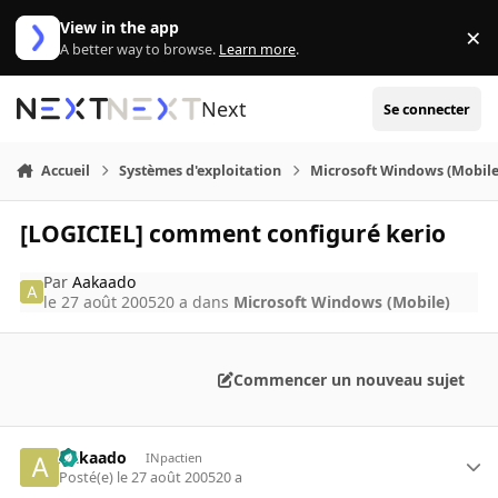
Aller au contenu
View in the app
×
Di
A better way to browse.
Learn more
.
Next
Se connecter
Accueil
Systèmes d'exploitation
Microsoft Windows (Mobile
[LOGICIEL] comment configuré kerio
Par
Aakaado
le 27 août 2005
20 a
dans
Microsoft Windows (Mobile)
Commencer un nouveau sujet
Aakaado
INpactien
Posté(e)
le 27 août 2005
20 a