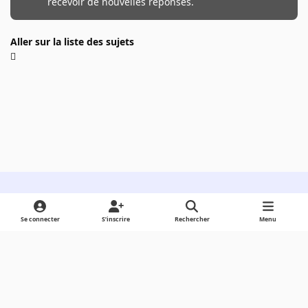
recevoir de nouvelles réponses.
Aller sur la liste des sujets
Light Mode
Dark Mode
System Preference
Se connecter
S’inscrire
Rechercher
Menu
Langue
Cookies
Powered by
Invision Community