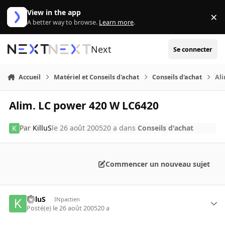
Aller au contenu
View in the app
×
Di
A better way to browse.
Learn more
.
Next
Se connecter
Accueil
Matériel et Conseils d'achat
Conseils d'achat
Al
Alim. LC power 420 W LC6420
Par
KilluS
le 26 août 2005
20 a
dans
Conseils d'achat
Commencer un nouveau sujet
KilluS
INpactien
Posté(e)
le 26 août 2005
20 a