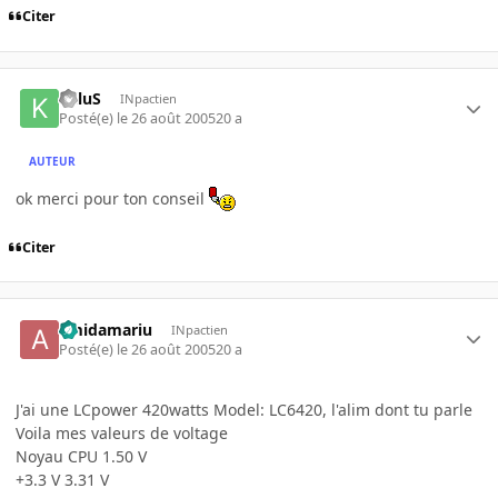
Citer
KilluS
INpactien
Posté(e)
le 26 août 2005
20 a
AUTEUR
ok merci pour ton conseil
Citer
amidamariu
INpactien
Posté(e)
le 26 août 2005
20 a
J'ai une LCpower 420watts Model: LC6420, l'alim dont tu parle
Voila mes valeurs de voltage
Noyau CPU 1.50 V
+3.3 V 3.31 V