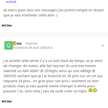
AUTEUR
ok merci pour tous vos messages j'en prend compte en disant
que je vais m'acheter cette alim :)
Citer
gnou
INpactien
Posté(e)
le 28 août 2005
20 a
j ai acheté cette alime il y a un bon bout de temps, et je viens
de changer de matos: elle fait tourner ds une tres bonne
stabilité un A64 3000+ @ 2550ghz ainsi qu une x800gt @
540/535 sachant que je l ai branché en 20 pins sur un cm qui
requiere 24 pins.. en gros pour son prix c vraiment un bon
produit, mais je vais quand meme changer d alime pour
pousser l oc, tiens bha j vais de suite creer un topic.
Citer