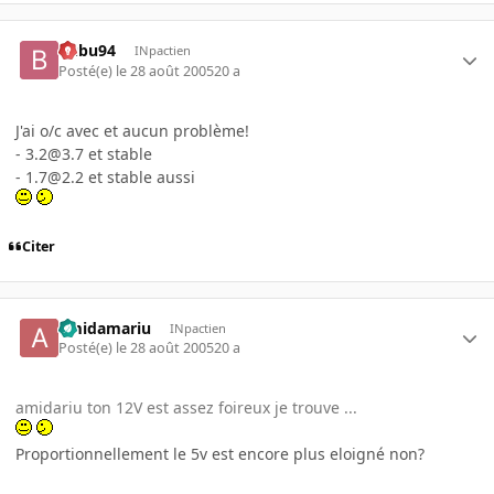
Bubu94
INpactien
Posté(e)
le 28 août 2005
20 a
J'ai o/c avec et aucun problème!
- 3.2@3.7 et stable
- 1.7@2.2 et stable aussi
Citer
amidamariu
INpactien
Posté(e)
le 28 août 2005
20 a
amidariu ton 12V est assez foireux je trouve ...
Proportionnellement le 5v est encore plus eloigné non?