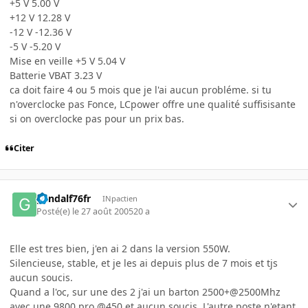
+5 V 5.00 V
+12 V 12.28 V
-12 V -12.36 V
-5 V -5.20 V
Mise en veille +5 V 5.04 V
Batterie VBAT 3.23 V
ca doit faire 4 ou 5 mois que je l'ai aucun probléme. si tu
n'overclocke pas Fonce, LCpower offre une qualité suffisisante
si on overclocke pas pour un prix bas.
Citer
gandalf76fr
INpactien
Posté(e)
le 27 août 2005
20 a
Elle est tres bien, j'en ai 2 dans la version 550W.
Silencieuse, stable, et je les ai depuis plus de 7 mois et tjs
aucun soucis.
Quand a l'oc, sur une des 2 j'ai un barton 2500+@2500Mhz
avec une 9800 pro @450 et aucun soucis. L'autre poste n'etant