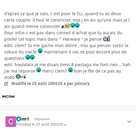
d'apres ce que je sais, c est pour le SLi, quand tu as deux
carte coupler il faut le conencter, moi j en ais qu'une mais je l
ais quand meme conencter
Pour infos c est pas dans conseil d achat que tu aurais du
poster cel topic mais dans '" Harware " je pense
edit: clem1 tu me gache mon delire , moi qui penser sortir la
soluce du siecle
maintenant il vas se posr encore plus de
questions
edit: houlalala je me disais tiens 8 pastaga me font rien... bah
j'ai ma reponse
merci clem1
bon je file de ce pas au
dodo
Modifié
le 25 août 2005
20 a
par Jolinary
Citer
Clem1
INpactien
Posté(e)
le 25 août 2005
20 a