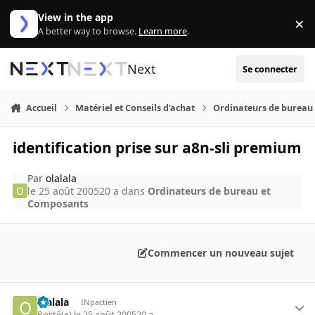
Aller au contenu
View in the app
×
Di
A better way to browse.
Learn more
.
Next
Se connecter
Accueil
Matériel et Conseils d'achat
Ordinateurs de bureau
identification prise sur a8n-sli premium
Par
olalala
le 25 août 2005
20 a
dans
Ordinateurs de bureau et
Composants
Commencer un nouveau sujet
olalala
INpactien
Posté(e)
le 25 août 2005
20 a