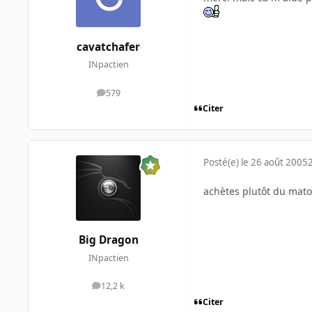
cavatchafer
INpactien
579
messages
Citer
Posté(e)
le 26 août 2005
achètes plutôt du mato
Big Dragon
INpactien
12,2 k
messages
Citer