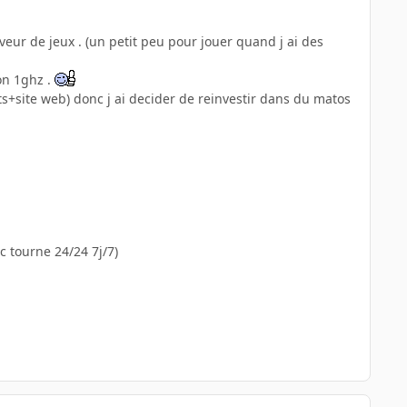
rveur de jeux . (un petit peu pour jouer quand j ai des
on 1ghz .
+ts+site web) donc j ai decider de reinvestir dans du matos
c tourne 24/24 7j/7)