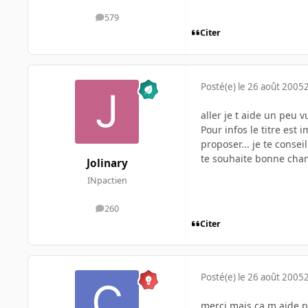
579
messages
Citer
Posté(e)
le 26 août 2005
aller je t aide un peu 
Pour infos le titre est 
proposer... je te consei
te souhaite bonne cha
Jolinary
INpactien
260
messages
Citer
Posté(e)
le 26 août 2005
merci mais ca m aide 