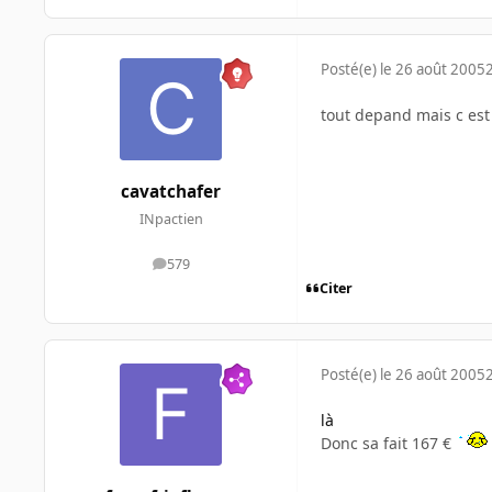
Posté(e)
le 26 août 2005
tout depand mais c est 
cavatchafer
INpactien
579
messages
Citer
Posté(e)
le 26 août 2005
là
Donc sa fait 167 €