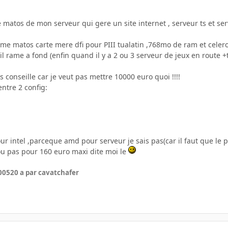
le matos de mon serveur qui gere un site internet , serveur ts et se
mme matos carte mere dfi pour PIII tualatin ,768mo de ram et celer
 il rame a fond (enfin quand il y a 2 ou 3 serveur de jeux en route 
s conseille car je veut pas mettre 10000 euro quoi !!!!
entre 2 config:
r intel ,parceque amd pour serveur je sais pas(car il faut que le p
ou pas pour 160 euro maxi dite moi le
005
20 a
par cavatchafer