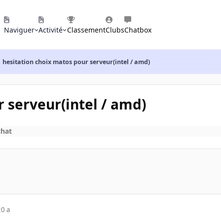
Naviguer
Activité
Classement
Clubs
Chatbox
hesitation choix matos pour serveur(intel / amd)
 serveur(intel / amd)
chat
20 a