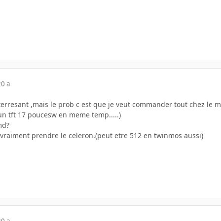
20 a
interresant ,mais le prob c est que je veut commander tout chez le 
n tft 17 poucesw en meme temp.....)
md?
vraiment prendre le celeron.(peut etre 512 en twinmos aussi)