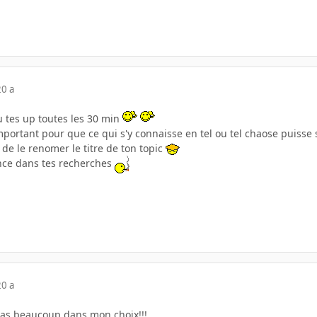
20 a
vu tes up toutes les 30 min
important pour que ce qui s'y connaisse en tel ou tel chaose puisse s
l de le renomer le titre de ton topic
nce dans tes recherches
20 a
pas beaucoup dans mon choix!!!