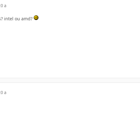
20 a
is? intel ou amd?
20 a