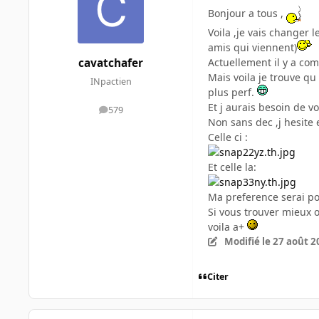
Bonjour a tous ,
Voila ,je vais changer 
amis qui viennent)
Actuellement il y a co
cavatchafer
Mais voila je trouve qu
INpactien
plus perf.
Et j aurais besoin de vo
579
messages
Non sans dec ,j hesite 
Celle ci :
Et celle la:
Ma preference serai pou
Si vous trouver mieux 
voila a+
Modifié
le 27 août 2
Citer