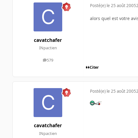
Posté(e)
le 25 août 2005
alors quel est votre av
cavatchafer
INpactien
579
messages
Citer
Posté(e)
le 25 août 2005
cavatchafer
INpactien