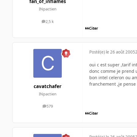
fan_of_inflames
INpactien
2,5 k
messages
Citer
Posté(e)
le 26 août 2005
oui c est super ,tarif 
donc comme je prend u
bon intel celeron ou a
franchement ,je pense 
cavatchafer
INpactien
579
messages
Citer