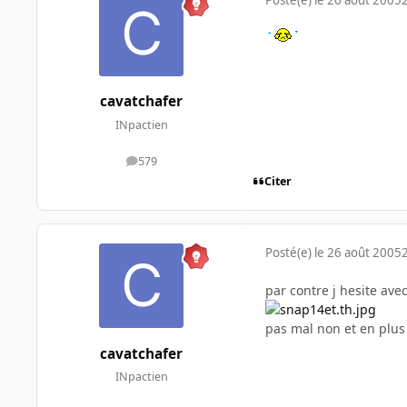
Posté(e)
le 26 août 2005
cavatchafer
INpactien
579
messages
Citer
Posté(e)
le 26 août 2005
par contre j hesite avec
pas mal non et en plus
cavatchafer
INpactien