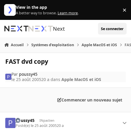
Aller au contenu
View in the app
×
Di
A better way to browse.
Learn more
.
Next
Se connecter
Accueil
Systèmes d'exploitation
Apple MacOS et iOS
FAS
FAST dvd copy
Par
poussy45
le 25 août 2005
20 a
dans
Apple MacOS et iOS
Commencer un nouveau sujet
poussy45
INpactien
Posté(e)
le 25 août 2005
20 a