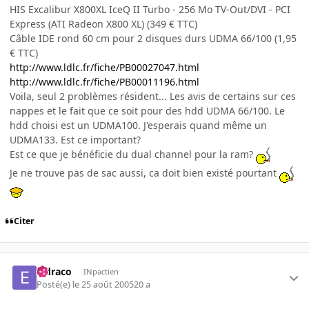
HIS Excalibur X800XL IceQ II Turbo - 256 Mo TV-Out/DVI - PCI
Express (ATI Radeon X800 XL) (349 € TTC)
Câble IDE rond 60 cm pour 2 disques durs UDMA 66/100 (1,95
€ TTC)
http://www.ldlc.fr/fiche/PB00027047.html
http://www.ldlc.fr/fiche/PB00011196.html
Voila, seul 2 problèmes résident... Les avis de certains sur ces
nappes et le fait que ce soit pour des hdd UDMA 66/100. Le
hdd choisi est un UDMA100. J'esperais quand même un
UDMA133. Est ce important?
Est ce que je bénéficie du dual channel pour la ram?
Je ne trouve pas de sac aussi, ca doit bien existé pourtant
Citer
eldraco
INpactien
Posté(e)
le 25 août 2005
20 a