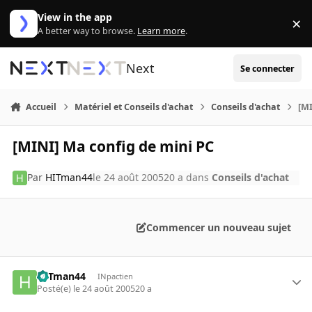
Aller au contenu
View in the app
×
Di
A better way to browse.
Learn more
.
Next
Se connecter
Accueil
Matériel et Conseils d'achat
Conseils d'achat
[MI
[MINI] Ma config de mini PC
Par
HITman44
le 24 août 2005
20 a
dans
Conseils d'achat
Commencer un nouveau sujet
HITman44
INpactien
Posté(e)
le 24 août 2005
20 a