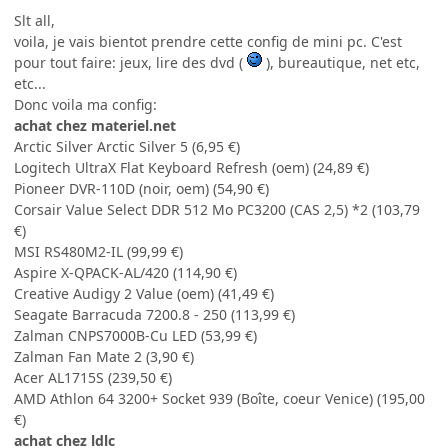
Slt all,
voila, je vais bientot prendre cette config de mini pc. C'est
pour tout faire: jeux, lire des dvd (
), bureautique, net etc,
etc...
Donc voila ma config:
achat chez materiel.net
Arctic Silver Arctic Silver 5 (6,95 €)
Logitech UltraX Flat Keyboard Refresh (oem) (24,89 €)
Pioneer DVR-110D (noir, oem) (54,90 €)
Corsair Value Select DDR 512 Mo PC3200 (CAS 2,5) *2 (103,79
€)
MSI RS480M2-IL (99,99 €)
Aspire X-QPACK-AL/420 (114,90 €)
Creative Audigy 2 Value (oem) (41,49 €)
Seagate Barracuda 7200.8 - 250 (113,99 €)
Zalman CNPS7000B-Cu LED (53,99 €)
Zalman Fan Mate 2 (3,90 €)
Acer AL1715S (239,50 €)
AMD Athlon 64 3200+ Socket 939 (Boîte, coeur Venice) (195,00
€)
achat chez ldlc