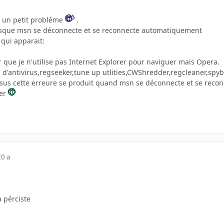
'ai un petit probléme
.
sque msn se déconnecte et se reconnecte automatiquement
 qui apparait:
r que je n'utilise pas Internet Explorer pour naviguer mais Opera.
n d'antivirus,regseeker,tune up utlities,CWShredder,regcleaner,spybo
essus cette erreure se produit quand msn se déconnecte et se re
der
20 a
a pérciste