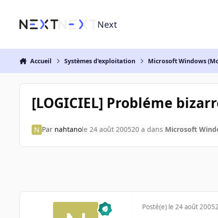
Aller au contenu
Next
Accueil
Systèmes d'exploitation
Microsoft Windows (Mo
[LOGICIEL] Probléme bizarre 
Par
nahtano
le 24 août 2005
20 a
dans
Microsoft Wind
Posté(e)
le 24 août 2005