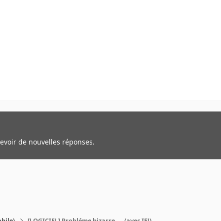
cevoir de nouvelles réponses.
bile)
[LOGICIEL] Probléme bizarre ....(avec IE!)