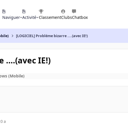
Naviguer
Activité
Classement
Clubs
Chatbox
bile)
[LOGICIEL] Probléme bizarre ....(avec IE!)
....(avec IE!)
ows (Mobile)
20 a