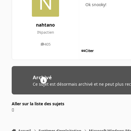
Ok snooky!
nahtano
INpactien
405
messages
Citer
Archivé
Ce sujet est désormais archivé et ne peut plus re
Aller sur la liste des sujets
Accueil
Systèmes d'exploitation
Microsoft Windows (Mo