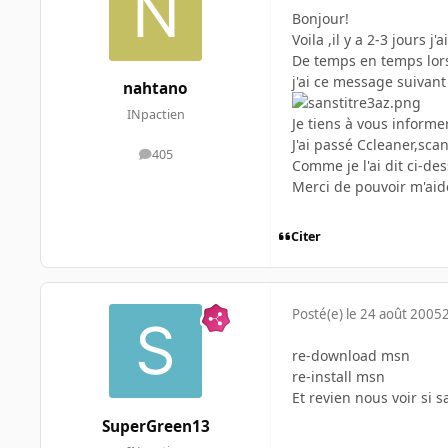
Bonjour!
Voila ,il y a 2-3 jours j
De temps en temps lor
j'ai ce message suivant
nahtano
INpactien
Je tiens à vous informe
J'ai passé Ccleaner,sca
405
messages
Comme je l'ai dit ci-d
Merci de pouvoir m'ai
Citer
Posté(e)
le 24 août 2005
re-download msn
re-install msn
Et revien nous voir si s
SuperGreen13