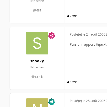
INpactien
681
messages
Citer
Posté(e)
le 24 août 2005
Puis un rapport Hijack
snooky
INpactien
13,8 k
messages
Citer
Posté(e)
le 25 août 2005