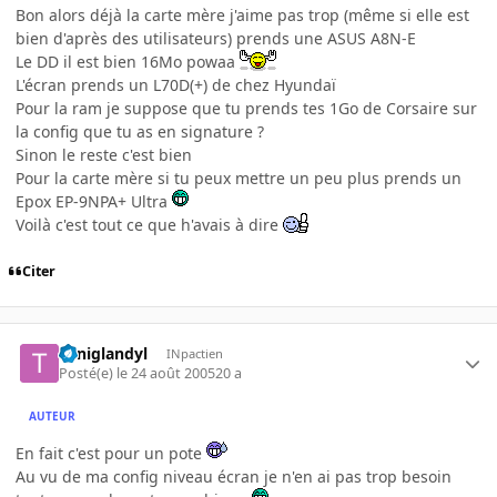
Bon alors déjà la carte mère j'aime pas trop (même si elle est
bien d'après des utilisateurs) prends une ASUS A8N-E
Le DD il est bien 16Mo powaa
L'écran prends un L70D(+) de chez Hyundaï
Pour la ram je suppose que tu prends tes 1Go de Corsaire sur
la config que tu as en signature ?
Sinon le reste c'est bien
Pour la carte mère si tu peux mettre un peu plus prends un
Epox EP-9NPA+ Ultra
Voilà c'est tout ce que h'avais à dire
Citer
Toniglandyl
INpactien
Posté(e)
le 24 août 2005
20 a
AUTEUR
En fait c'est pour un pote
Au vu de ma config niveau écran je n'en ai pas trop besoin