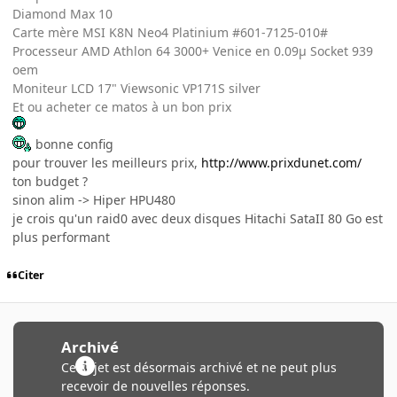
Diamond Max 10
Carte mère MSI K8N Neo4 Platinium #601-7125-010#
Processeur AMD Athlon 64 3000+ Venice en 0.09µ Socket 939
oem
Moniteur LCD 17" Viewsonic VP171S silver
Et ou acheter ce matos à un bon prix
bonne config
pour trouver les meilleurs prix,
http://www.prixdunet.com/
ton budget ?
sinon alim -> Hiper HPU480
je crois qu'un raid0 avec deux disques Hitachi SataII 80 Go est
plus performant
Citer
Archivé
Ce sujet est désormais archivé et ne peut plus
recevoir de nouvelles réponses.