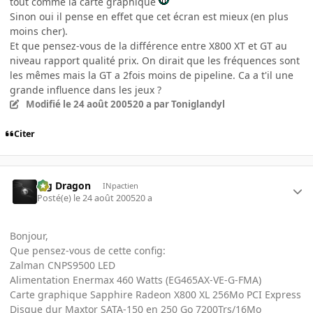
tout comme la carte graphique
Sinon oui il pense en effet que cet écran est mieux (en plus
moins cher).
Et que pensez-vous de la différence entre X800 XT et GT au
niveau rapport qualité prix. On dirait que les fréquences sont
les mêmes mais la GT a 2fois moins de pipeline. Ca a t'il une
grande influence dans les jeux ?
Modifié
le 24 août 2005
20 a
par Toniglandyl
Citer
Big Dragon
INpactien
Posté(e)
le 24 août 2005
20 a
Bonjour,
Que pensez-vous de cette config:
Zalman CNPS9500 LED
Alimentation Enermax 460 Watts (EG465AX-VE-G-FMA)
Carte graphique Sapphire Radeon X800 XL 256Mo PCI Express
Disque dur Maxtor SATA-150 en 250 Go 7200Trs/16Mo