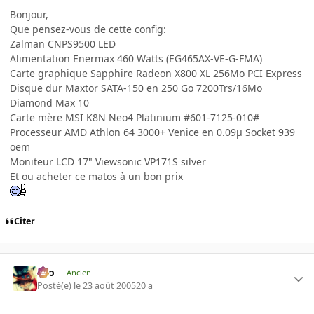
Bonjour,
Que pensez-vous de cette config:
Zalman CNPS9500 LED
Alimentation Enermax 460 Watts (EG465AX-VE-G-FMA)
Carte graphique Sapphire Radeon X800 XL 256Mo PCI Express
Disque dur Maxtor SATA-150 en 250 Go 7200Trs/16Mo
Diamond Max 10
Carte mère MSI K8N Neo4 Platinium #601-7125-010#
Processeur AMD Athlon 64 3000+ Venice en 0.09µ Socket 939
oem
Moniteur LCD 17" Viewsonic VP171S silver
Et ou acheter ce matos à un bon prix
Citer
eYo
Ancien
Posté(e)
le 23 août 2005
20 a