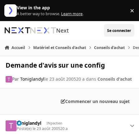
Aller au contenu
View in the app
×
Di
A better way to browse.
Learn more
.
Next
Se connecter
Accueil
Matériel et Conseils d'achat
Conseils d'achat
Dem
Demande d'avis sur une config
Par
Toniglandyl
le 23 août 2005
20 a
dans
Conseils d'achat
Commencer un nouveau sujet
Toniglandyl
INpactien
Posté(e)
le 23 août 2005
20 a