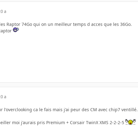
20 a
d les Raptor 74Go qui on un meilleur temps d acces que les 36Go.
Raptor
20 a
ur l'overclooking ca le fais mais j'ai peur des CM avec chip7 ventil
seiller moi j'aurais pris Premium + Corsair TwinX XMS 2-2-2-5