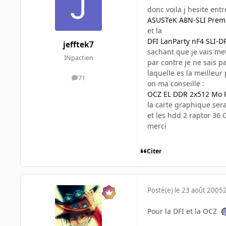
donc voila j hesite entr
ASUSTeK A8N-SLI Pre
et la
DFI LanParty nF4 SLI-D
jefftek7
sachant que je vais me
INpactien
par contre je ne sais p
laquelle es la meilleur
71
messages
on ma conseille :
OCZ EL DDR 2x512 Mo 
la carte graphique ser
et les hdd 2 raptor 36
merci
Citer
Posté(e)
le 23 août 2005
Pour la DFI et la OCZ