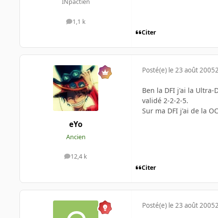
INpactien
1,1 k
messages
Citer
Posté(e)
le 23 août 2005
Ben la DFI j'ai la Ultra
validé 2-2-2-5.
Sur ma DFI j'ai de la O
eYo
Ancien
12,4 k
messages
Citer
Posté(e)
le 23 août 2005