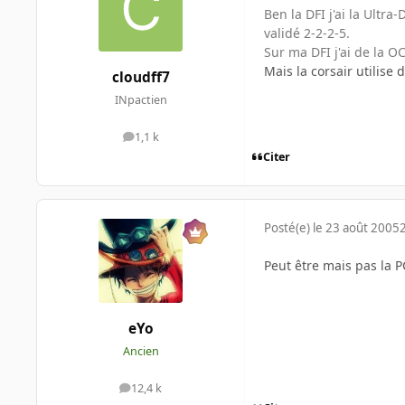
Ben la DFI j'ai la Ultra
validé 2-2-2-5.
Sur ma DFI j'ai de la O
Mais la corsair utilise
cloudff7
INpactien
1,1 k
messages
Citer
Posté(e)
le 23 août 2005
Peut être mais pas la P
eYo
Ancien
12,4 k
messages