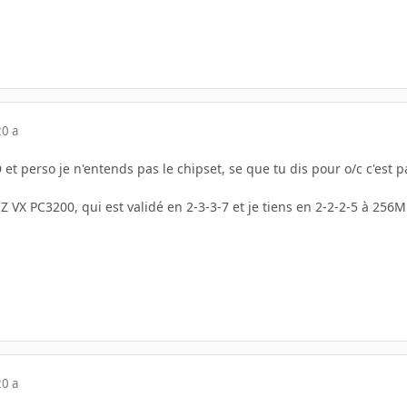
20 a
-D et perso je n'entends pas le chipset, se que tu dis pour o/c c'est pa
CZ VX PC3200, qui est validé en 2-3-3-7 et je tiens en 2-2-2-5 à 256
20 a