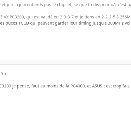
-D et perso je n'entends pas le chipset, se que tu dis pour o/c c'est pa
CZ VX PC3200, qui est validé en 2-3-3-7 et je tiens en 2-2-2-5 à 256
 des puces TCCD qui peuvent garder leur timing jusqu'a 300MHz voir
20 a
C3200 je pense, faut au moins de la PC4000, et ASUS c'est trop fais 