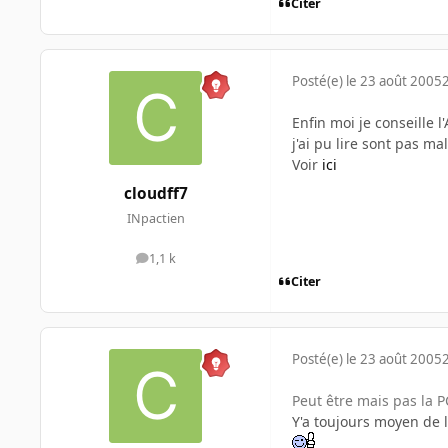
Citer
Posté(e)
le 23 août 2005
Enfin moi je conseille 
j'ai pu lire sont pas ma
Voir
ici
cloudff7
INpactien
1,1 k
messages
Citer
Posté(e)
le 23 août 2005
Peut être mais pas la P
Y'a toujours moyen de l