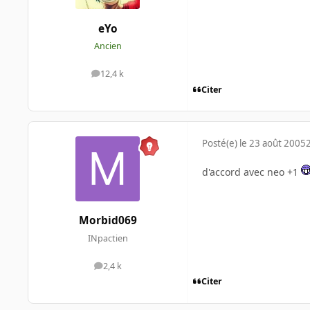
eYo
Ancien
12,4 k
messages
Citer
Posté(e)
le 23 août 2005
d'accord avec neo +1
Morbid069
INpactien
2,4 k
messages
Citer