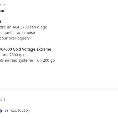
e la
mium
R
ttre un A64 3700 san diego
as quelle ram choisir
 pour overloquer??
PC4000 Gold Voltage eXtreme
a une 7800 gtx
 GO en raid systeme + un 200 go
20 a
sa roxx tout :-)