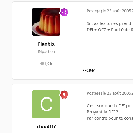
Posté(e)
le 23 août 2005
Si t as les tunes pren
DFI + OCZ + Raid 0 de 
Flanbix
INpactien
1,9 k
messages
Citer
Posté(e)
le 23 août 2005
C'est sur que la DFI po
Bruyant la DFI ?
Par contre pour te con
cloudff7