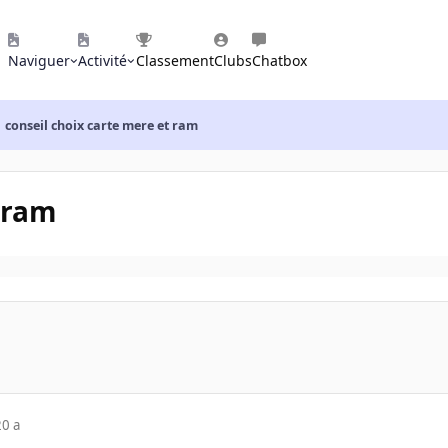
Naviguer
Activité
Classement
Clubs
Chatbox
conseil choix carte mere et ram
t ram
20 a