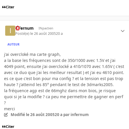
Citer
infernum
INpactien
Posté(e)
le 26 août 2005
20 a
AUTEUR
j'ai overcloké ma carte graph,
a la base les fréquences sont de 350/1000 avec 1.5V et j'ai
4049 point, ensuite j'ai overclocké a 410/1070 avec 1.65V ( c'est
avec ce duo que j'ai les meilleur resultat ) et j'ai eu 4610 point.
es ce que c'est bon pour ma config ? et la tension est pas trop
haute ? j'atteind les 85° pendant le test de 3dmarks2005.
la fréquence agp est de 66mghz dans mon bios, je risque
quoi si je la modifie ? ca peu me permettre de gagner en perf
?
merci
Modifié
le 26 août 2005
20 a
par infernum
Citer