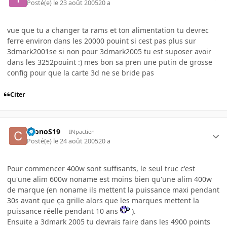
Posté(e)
le 23 août 2005
20 a
vue que tu a changer ta rams et ton alimentation tu devrec
ferre environ dans les 20000 pouint si cest pas plus sur
3dmark2001se si non pour 3dmark2005 tu est suposer avoir
dans les 3252pouint :) mes bon sa pren une putin de grosse
config pour que la carte 3d ne se bride pas
Citer
CronoS19
INpactien
Posté(e)
le 24 août 2005
20 a
Pour commencer 400w sont suffisants, le seul truc c'est
qu'une alim 600w noname est moins bien qu'une alim 400w
de marque (en noname ils mettent la puissance maxi pendant
30s avant que ça grille alors que les marques mettent la
puissance réelle pendant 10 ans
).
Ensuite a 3dmark 2005 tu devrais faire dans les 4900 points