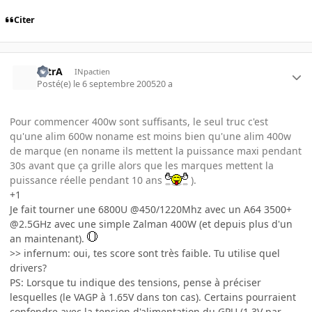
Citer
UltrA
INpactien
Posté(e)
le 6 septembre 2005
20 a
Pour commencer 400w sont suffisants, le seul truc c'est
qu'une alim 600w noname est moins bien qu'une alim 400w
de marque (en noname ils mettent la puissance maxi pendant
30s avant que ça grille alors que les marques mettent la
puissance réelle pendant 10 ans
).
+1
Je fait tourner une 6800U @450/1220Mhz avec un A64 3500+
@2.5GHz avec une simple Zalman 400W (et depuis plus d'un
an maintenant).
>> infernum: oui, tes score sont très faible. Tu utilise quel
drivers?
PS: Lorsque tu indique des tensions, pense à préciser
lesquelles (le VAGP à 1.65V dans ton cas). Certains pourraient
confondre avec la tension d'alimentation du GPU (1.3V par