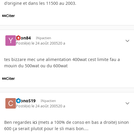
d'origine et dans les 11500 au 2003.
Citer
yvon84
INpactien
Posté(e)
le 24 août 2005
20 a
tes bizzare mec une alimentation 400wat cest limite fau a
mouin du 500wat ou du 600wat
Citer
CronoS19
INpactien
Posté(e)
le 24 août 2005
20 a
Ben regardes
ici
(mets a 100% de conso en bas a droite) sinon
600 ça serait plutot pour le sli mais bon....