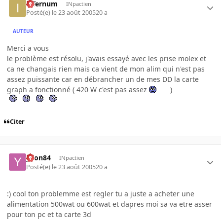
infernum
INpactien
Posté(e)
le 23 août 2005
20 a
AUTEUR
Merci a vous
le problème est résolu, j'avais essayé avec les prise molex et
ca ne changais rien mais ca vient de mon alim qui n'est pas
assez puissante car en débrancher un de mes DD la carte
graph a fonctionné ( 420 W c'est pas assez
)
Citer
yvon84
INpactien
Posté(e)
le 23 août 2005
20 a
:) cool ton problemme est regler tu a juste a acheter une
alimentation 500wat ou 600wat et dapres moi sa va etre asser
pour ton pc et ta carte 3d