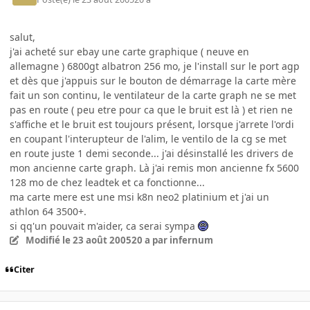
salut,
j'ai acheté sur ebay une carte graphique ( neuve en
allemagne ) 6800gt albatron 256 mo, je l'install sur le port agp
et dès que j'appuis sur le bouton de démarrage la carte mère
fait un son continu, le ventilateur de la carte graph ne se met
pas en route ( peu etre pour ca que le bruit est là ) et rien ne
s'affiche et le bruit est toujours présent, lorsque j'arrete l'ordi
en coupant l'interupteur de l'alim, le ventilo de la cg se met
en route juste 1 demi seconde... j'ai désinstallé les drivers de
mon ancienne carte graph. Là j'ai remis mon ancienne fx 5600
128 mo de chez leadtek et ca fonctionne...
ma carte mere est une msi k8n neo2 platinium et j'ai un
athlon 64 3500+.
si qq'un pouvait m'aider, ca serai sympa
Modifié
le 23 août 2005
20 a
par infernum
Citer