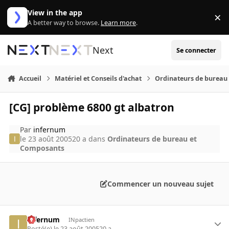
Aller au contenu
View in the app
×
Di
A better way to browse.
Learn more
.
Next
Se connecter
Accueil
Matériel et Conseils d'achat
Ordinateurs de bureau
[CG] problème 6800 gt albatron
Par
infernum
le 23 août 2005
20 a
dans
Ordinateurs de bureau et
Composants
Commencer un nouveau sujet
infernum
INpactien
Posté(e)
le 23 août 2005
20 a