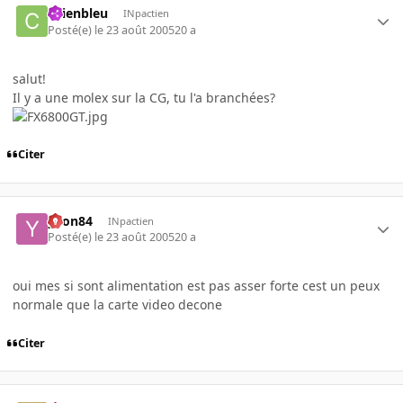
chienbleu
INpactien
Posté(e)
le 23 août 2005
20 a
salut!
Il y a une molex sur la CG, tu l'a branchées?
Citer
yvon84
INpactien
Posté(e)
le 23 août 2005
20 a
oui mes si sont alimentation est pas asser forte cest un peux
normale que la carte video decone
Citer