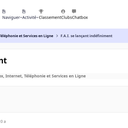
Naviguer
Activité
Classement
Clubs
Chatbox
Téléphonie et Services en Ligne
F.A.I. se lançant indéfiniment
nt
x, Internet, Téléphonie et Services en Ligne
20 a