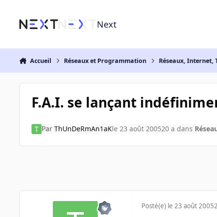
Aller au contenu
Next
Accueil
Réseaux et Programmation
Réseaux, Internet, 
F.A.I. se lançant indéfinime
Par
ThUnDeRmAn1aK
le 23 août 2005
20 a
dans
Réseau
Posté(e)
le 23 août 2005