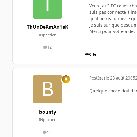
Voila j'ai 2 PC reliés 
suis pas connecté à int
qu'il ne réaparaisse qu
Je suis sur que c'est un
ThUnDeRmAn1aK
Merci pour votre aide.
INpactien
12
messages
Citer
Posté(e)
le 23 août 2005
Quelque chose doit dem
bounty
INpactien
411
messages