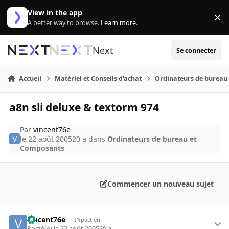
Aller au contenu
View in the app
×
Di
A better way to browse.
Learn more
.
Next
Se connecter
Accueil
Matériel et Conseils d'achat
Ordinateurs de bureau
a8n sli deluxe & textorm 974
Par
vincent76e
le 22 août 2005
20 a
dans
Ordinateurs de bureau et
Composants
Commencer un nouveau sujet
vincent76e
INpactien
Posté(e)
le 22 août 2005
20 a