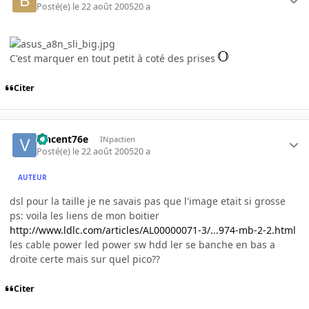
Posté(e)
le 22 août 2005
20 a
C'est marquer en tout petit à coté des prises
Citer
vincent76e
INpactien
Posté(e)
le 22 août 2005
20 a
AUTEUR
dsl pour la taille je ne savais pas que l'image etait si grosse
ps: voila les liens de mon boitier
http://www.ldlc.com/articles/AL00000071-3/...974-mb-2-2.html
les cable power led power sw hdd ler se banche en bas a
droite certe mais sur quel pico??
Citer