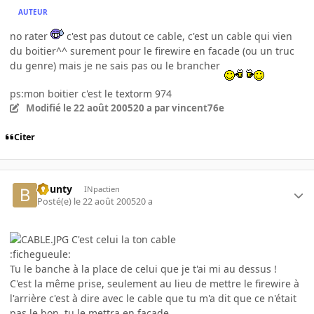
AUTEUR
no rater
c'est pas dutout ce cable, c'est un cable qui vien
du boitier^^ surement pour le firewire en facade (ou un truc
du genre) mais je ne sais pas ou le brancher
ps:mon boitier c'est le textorm 974
Modifié
le 22 août 2005
20 a
par vincent76e
Citer
bounty
INpactien
Posté(e)
le 22 août 2005
20 a
C'est celui la ton cable
:fichegueule:
Tu le banche à la place de celui que je t'ai mi au dessus !
C'est la même prise, seulement au lieu de mettre le firewire à
l'arrière c'est à dire avec le cable que tu m'a dit que ce n'était
pas le bon, tu le mettra en façade.