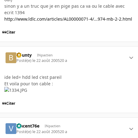
sinon y a un truc que je en pige pas ca va ou le cable avec
ecrit 1394
http://www.ldlc.com/articles/AL00000071-4/...974-mb-2-2.html
Citer
bounty
INpactien
Posté(e)
le 22 août 2005
20 a
ide led= hdd led c'est pareil
Et voila pour ton cable :
Citer
vincent76e
INpactien
Posté(e)
le 22 août 2005
20 a