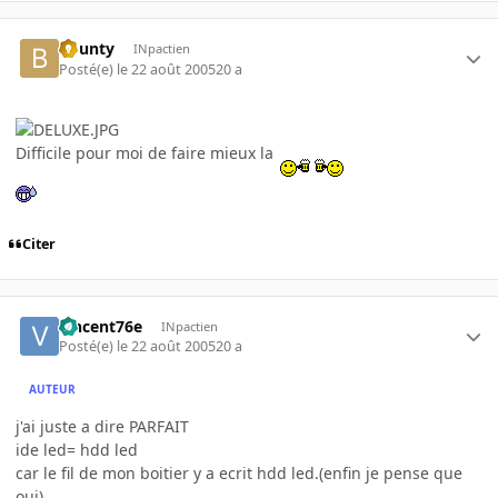
bounty
INpactien
Posté(e)
le 22 août 2005
20 a
Difficile pour moi de faire mieux la
Citer
vincent76e
INpactien
Posté(e)
le 22 août 2005
20 a
AUTEUR
j'ai juste a dire PARFAIT
ide led= hdd led
car le fil de mon boitier y a ecrit hdd led.(enfin je pense que
oui)