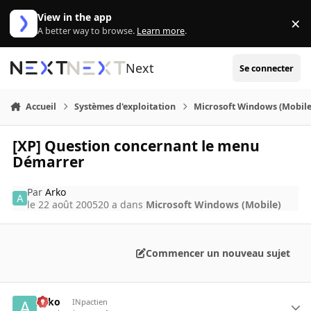
Aller au contenu
View in the app
×
Di
A better way to browse.
Learn more
.
Next
Se connecter
Accueil
Systèmes d'exploitation
Microsoft Windows (Mobile
[XP] Question concernant le menu
Démarrer
Par
Arko
le 22 août 2005
20 a
dans
Microsoft Windows (Mobile)
Commencer un nouveau sujet
Arko
INpactien