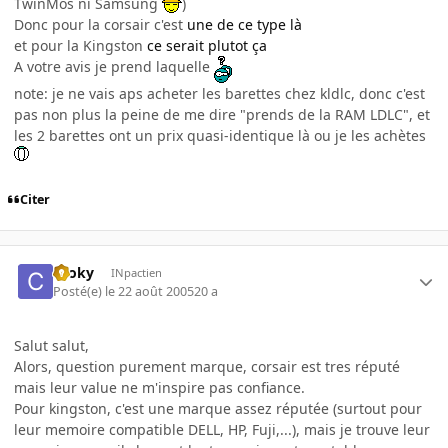
TwinMos ni Samsung
)
Donc pour la corsair c'est
une de ce type là
et pour la Kingston
ce serait plutot ça
A votre avis je prend laquelle
note: je ne vais aps acheter les barettes chez kldlc, donc c'est
pas non plus la peine de me dire "prends de la RAM LDLC", et
les 2 barettes ont un prix quasi-identique là ou je les achètes
Citer
Croky
INpactien
Posté(e)
le 22 août 2005
20 a
Salut salut,
Alors, question purement marque, corsair est tres réputé
mais leur value ne m'inspire pas confiance.
Pour kingston, c'est une marque assez réputée (surtout pour
leur memoire compatible DELL, HP, Fuji,...), mais je trouve leur