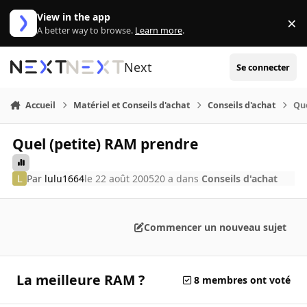
Aller au contenu
View in the app
×
Di
A better way to browse.
Learn more
.
Next
Se connecter
Accueil
Matériel et Conseils d'achat
Conseils d'achat
Que
Quel (petite) RAM prendre
Par
lulu1664
le 22 août 2005
20 a
dans
Conseils d'achat
Commencer un nouveau sujet
La meilleure RAM ?
8 membres ont voté