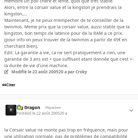
memoire un poil chere et lente, quoi que tres stable.
Alors, entre la corsair value et la kingston je prendrais la
kingston,...
Maintenant, je ne peux m'empecher de te conseiller de la
twinmos. Meme prix que la corsair value, aussi stable que la
kingston, bon temps de latence pour de la RAM a ce prix.
(pour info on peux trouver de la twinmos a partir de 45€ en
cherchant bien).
Edit: La garantie a vie, ca ne sert pratiquement a rien, une
garantie de 3 ans est + que suffisant etant donnée que c'est +-
la durée de vie d'une machine.
Modifié
le 22 août 2005
20 a
par Croky
Citer
Big Dragon
INpactien
Posté(e)
le 22 août 2005
20 a
la Corsair value ne monte pas trop en fréquence, mais pour
une utilisation normale, pas de problèmes de compatibilité