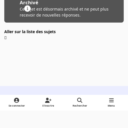
Archivé
Ce sujet est désormais archivé et ne peut plus
recevoir de nouvelles réponses.
Aller sur la liste des sujets
Light Mode
Dark Mode
System Preference
Se connecter
S’inscrire
Rechercher
Menu
Langue
Cookies
Powered by
Invision Community