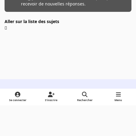
recevoir de nouvelles réponses.
Aller sur la liste des sujets
Light Mode
Dark Mode
System Preference
Se connecter
S’inscrire
Rechercher
Menu
Langue
Cookies
Powered by
Invision Community