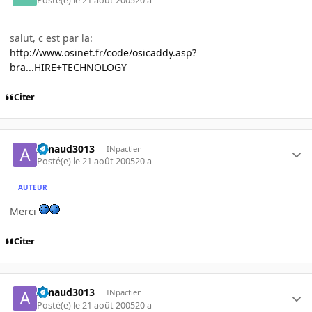
Posté(e)
le 21 août 2005
20 a
salut, c est par la:
http://www.osinet.fr/code/osicaddy.asp?
bra...HIRE+TECHNOLOGY
Citer
Arnaud3013
INpactien
Posté(e)
le 21 août 2005
20 a
AUTEUR
Merci
Citer
Arnaud3013
INpactien
Posté(e)
le 21 août 2005
20 a