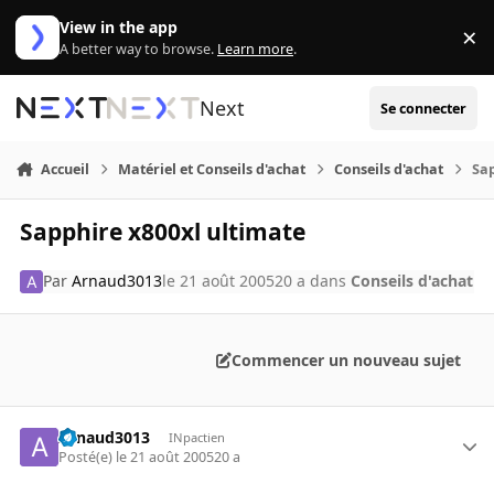
Aller au contenu
View in the app
×
Di
A better way to browse.
Learn more
.
Next
Se connecter
Accueil
Matériel et Conseils d'achat
Conseils d'achat
Sap
Sapphire x800xl ultimate
Par
Arnaud3013
le 21 août 2005
20 a
dans
Conseils d'achat
Commencer un nouveau sujet
Arnaud3013
INpactien
Posté(e)
le 21 août 2005
20 a