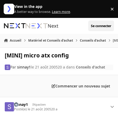
Aller au contenu
View in the app
×
Di
A better way to browse.
Learn more
.
Next
Se connecter
Accueil
Matériel et Conseils d'achat
Conseils d'achat
[MI
[MINI] micro atx config
Par
sinnay1
le 21 août 2005
20 a
dans
Conseils d'achat
Commencer un nouveau sujet
sinnay1
INpactien
Posté(e)
le 21 août 2005
20 a