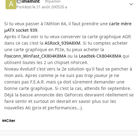
animemint
INpactien
Posté(e)
le 21 août 2005
20 a
Si tu veux passer à l'Athlon 64, il faut prendre une
carte mère
µATX socket 939
.
Après il faut voir si tu veux conserver ta carte graphique AGP,
dans ce cas c'est la
ASRock_939A8XM
. Si tu comptes acheter
une carte graphique en PCIe, tu peux acheter la
Foxconn_WinFast_CK804K8MA
ou la
Leadtek-CK804K8MA
qui
utilisent toutes les 2 un chipset nForce4.
Niveau évolutif c'est vers la 2e solution qu'il faut se pencher à
mon avis. Apres comme je ne suis pas trop joueur je ne
connais pas F.E.A.R. mais ça doit sûrement demander une
bonne carte graphique. Si c'est la cas, attends fin septembre.
Déjà la baisse annoncée des GeForces devraient réellement se
faire sentir et surtout on devrait en savoir plus sur les
nouvelles Ati (prix et performances...).
Citer