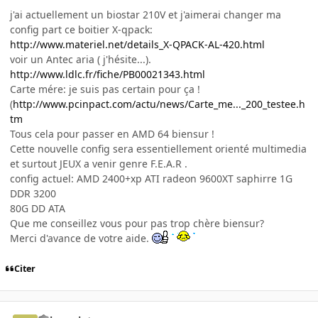
j'ai actuellement un biostar 210V et j'aimerai changer ma
config part ce boitier X-qpack:
http://www.materiel.net/details_X-QPACK-AL-420.html
voir un Antec aria ( j'hésite...).
http://www.ldlc.fr/fiche/PB00021343.html
Carte mére: je suis pas certain pour ça !
(
http://www.pcinpact.com/actu/news/Carte_me..._200_testee.h
tm
Tous cela pour passer en AMD 64 biensur !
Cette nouvelle config sera essentiellement orienté multimedia
et surtout JEUX a venir genre F.E.A.R .
config actuel: AMD 2400+xp ATI radeon 9600XT saphirre 1G
DDR 3200
80G DD ATA
Que me conseillez vous pour pas trop chère biensur?
Merci d'avance de votre aide.
Citer