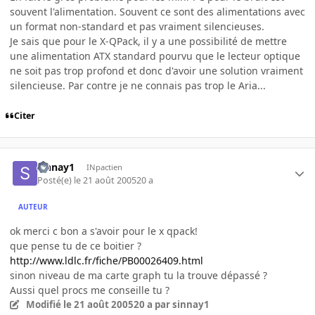
souvent l'alimentation. Souvent ce sont des alimentations avec
un format non-standard et pas vraiment silencieuses.
Je sais que pour le X-QPack, il y a une possibilité de mettre
une alimentation ATX standard pourvu que le lecteur optique
ne soit pas trop profond et donc d'avoir une solution vraiment
silencieuse. Par contre je ne connais pas trop le Aria...
Citer
sinnay1
INpactien
Posté(e)
le 21 août 2005
20 a
AUTEUR
ok merci c bon a s'avoir pour le x qpack!
que pense tu de ce boitier ?
http://www.ldlc.fr/fiche/PB00026409.html
sinon niveau de ma carte graph tu la trouve dépassé ?
Aussi quel procs me conseille tu ?
Modifié
le 21 août 2005
20 a
par sinnay1