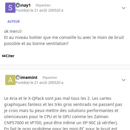
sinnay1
INpactien
Posté(e)
le 21 août 2005
20 a
AUTEUR
ok merci!
Et au niveau boitier que me conseille tu avec le moin de bruit
possible et au bonne ventilation?
Citer
animemint
INpactien
Posté(e)
le 21 août 2005
20 a
Le Aria et le X-QPack sont pas mal tous les 2. Les cartes
graphiques fanless et les très gros ventirads ne passent pas
je crois mais tu peux mettre des solutions performantes et
silencieuses pour le CPU et le GPU comme les Zalman
CNPS7000 et VF700, peut-être même un XP-90C (à vérifier).
En fait le gros problème pour les mini-PC pour le bruit est