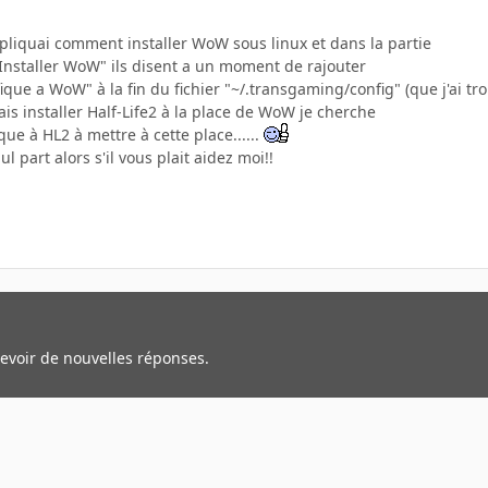
 expliquai comment installer WoW sous linux et dans la partie
Installer WoW" ils disent a un moment de rajouter
ique a WoW" à la fin du fichier "~/.transgaming/config" (que j'ai tr
s installer Half-Life2 à la place de WoW je cherche
que à HL2 à mettre à cette place......
ul part alors s'il vous plait aidez moi!!
cevoir de nouvelles réponses.