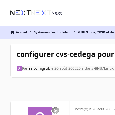
Aller au contenu
Next
Accueil
Systèmes d'exploitation
GNU/Linux, *BSD et dé
configurer cvs-cedega pour
Par
salocinigrub
le 20 août 2005
20 a
dans
GNU/Linux,
Posté(e)
le 20 août 2005