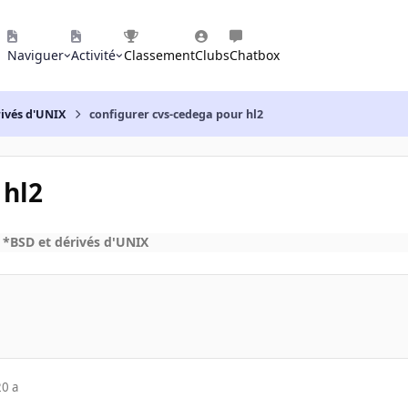
Naviguer
Activité
Classement
Clubs
Chatbox
rivés d'UNIX
configurer cvs-cedega pour hl2
 hl2
 *BSD et dérivés d'UNIX
20 a