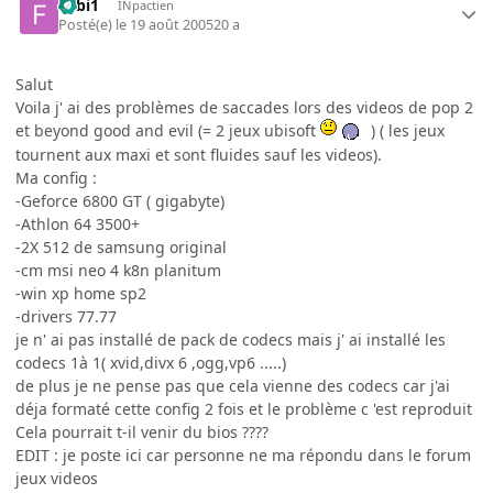
Fabi1
INpactien
Posté(e)
le 19 août 2005
20 a
Salut
Voila j' ai des problèmes de saccades lors des videos de pop 2
et beyond good and evil (= 2 jeux ubisoft
) ( les jeux
tournent aux maxi et sont fluides sauf les videos).
Ma config :
-Geforce 6800 GT ( gigabyte)
-Athlon 64 3500+
-2X 512 de samsung original
-cm msi neo 4 k8n planitum
-win xp home sp2
-drivers 77.77
je n' ai pas installé de pack de codecs mais j' ai installé les
codecs 1à 1( xvid,divx 6 ,ogg,vp6 .....)
de plus je ne pense pas que cela vienne des codecs car j'ai
déja formaté cette config 2 fois et le problème c 'est reproduit
Cela pourrait t-il venir du bios ????
EDIT : je poste ici car personne ne ma répondu dans le forum
jeux videos