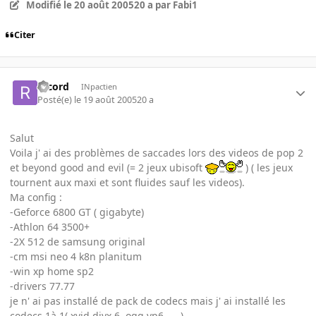
Modifié
le 20 août 2005
20 a
par Fabi1
Citer
record
INpactien
Posté(e)
le 19 août 2005
20 a
Salut
Voila j' ai des problèmes de saccades lors des videos de pop 2
et beyond good and evil (= 2 jeux ubisoft
) ( les jeux
tournent aux maxi et sont fluides sauf les videos).
Ma config :
-Geforce 6800 GT ( gigabyte)
-Athlon 64 3500+
-2X 512 de samsung original
-cm msi neo 4 k8n planitum
-win xp home sp2
-drivers 77.77
je n' ai pas installé de pack de codecs mais j' ai installé les
codecs 1à 1( xvid,divx 6 ,ogg,vp6 .....)