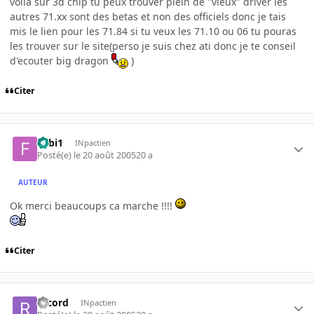
voilà sur 3d chip tu peux trouver plein de "vieux" driver les
autres 71.xx sont des betas et non des officiels donc je tais
mis le lien pour les 71.84 si tu veux les 71.10 ou 06 tu pouras
les trouver sur le site(perso je suis chez ati donc je te conseil
d'ecouter big dragon
)
Citer
Fabi1
INpactien
Posté(e)
le 20 août 2005
20 a
AUTEUR
Ok merci beaucoups ca marche !!!!
Citer
record
INpactien