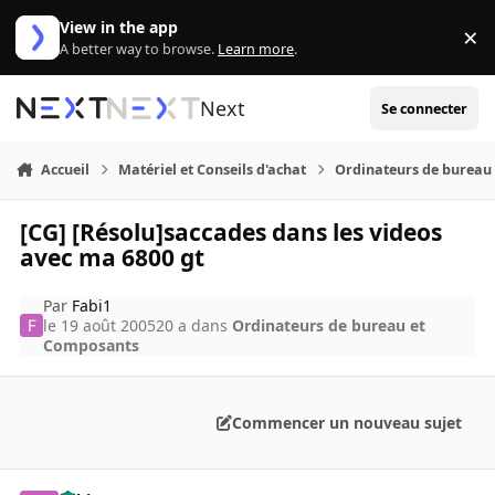
Aller au contenu
View in the app
×
Di
A better way to browse.
Learn more
.
Next
Se connecter
Accueil
Matériel et Conseils d'achat
Ordinateurs de bureau
[CG] [Résolu]saccades dans les videos
avec ma 6800 gt
Par
Fabi1
le 19 août 2005
20 a
dans
Ordinateurs de bureau et
Composants
Commencer un nouveau sujet