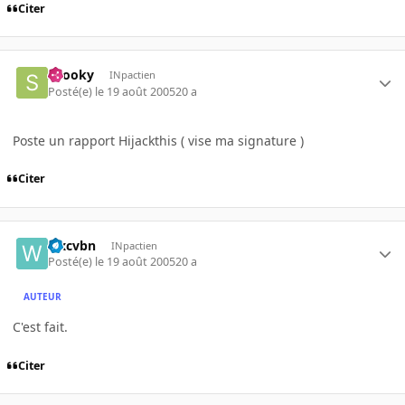
Citer
snooky
INpactien
Posté(e)
le 19 août 2005
20 a
Poste un rapport Hijackthis ( vise ma signature )
Citer
wxcvbn
INpactien
Posté(e)
le 19 août 2005
20 a
AUTEUR
C'est fait.
Citer