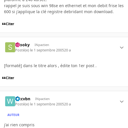
rappel je suis sous win 98se en ethernet et mon debit frise les
600 si j'applique la clé registre debridant mon download.
Citer
snooky
INpactien
Posté(e)
le 1 septembre 2005
20 a
[formaté] dans le titre alors , édite ton 1er post .
Citer
wxcvbn
INpactien
Posté(e)
le 1 septembre 2005
20 a
AUTEUR
j'ai rien compris