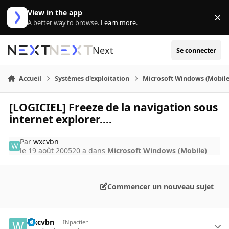
Aller au contenu
View in the app
×
Di
A better way to browse.
Learn more
.
Next
Se connecter
Accueil
Systèmes d'exploitation
Microsoft Windows (Mobile
[LOGICIEL] Freeze de la navigation sous
internet explorer....
Par
wxcvbn
le 19 août 2005
20 a
dans
Microsoft Windows (Mobile)
Commencer un nouveau sujet
wxcvbn
INpactien