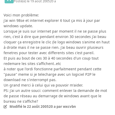
Posté(e)
le 19 août 2005
20 a
Voici mon problème:
j'ai win 98se et internet explorer 6 tout ça mis à jour par
windows update.
Lorsque je suis sur internet par moment il ne se passe plus
rien, c'est à dire que pendant environ 30 secondes j'ai beau
cloquer ça enregistre le clic (le logo windows s'anime en haut
à droite mais il ne se passe rien. j'ai beau ouvrir plusieurs
fenetres pour tester avec differents sites c'est pareil.
Et puis au bout de ces 30 à 40 secondes d'un coup tout
redemare les sites s'affichent..etc
à noter que l'ordi fonctionne parfaitmeent pendant cette
"pause" meme si je telecharge avec un logiciel P2P le
download ne s'interrompt pas.
Un grand merci à celui qui va pouvoir m'aider.
PS: j'ai un autre souci: comment enlever la demande de mot
de passe réseau au demarrage de windows avant que le
bureau ne s'affiche?
Modifié
le 22 août 2005
20 a
par wxcvbn