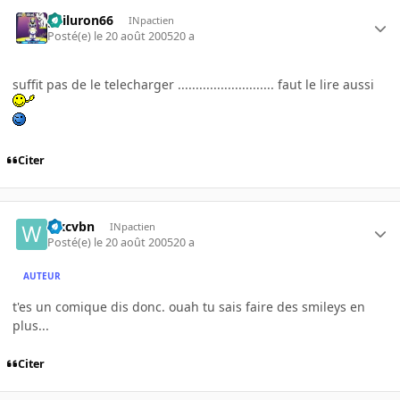
gailuron66
INpactien
Posté(e)
le 20 août 2005
20 a
suffit pas de le telecharger ........................... faut le lire aussi
Citer
wxcvbn
INpactien
Posté(e)
le 20 août 2005
20 a
AUTEUR
t'es un comique dis donc. ouah tu sais faire des smileys en
plus...
Citer