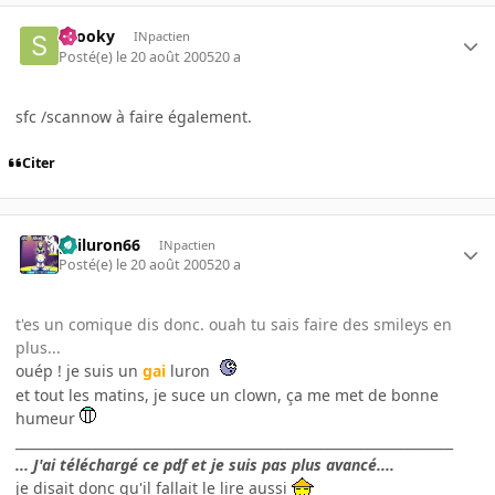
snooky
INpactien
Posté(e)
le 20 août 2005
20 a
sfc /scannow à faire également.
Citer
gailuron66
INpactien
Posté(e)
le 20 août 2005
20 a
t'es un comique dis donc. ouah tu sais faire des smileys en
plus...
ouép ! je suis un
gai
luron
et tout les matins, je suce un clown, ça me met de bonne
humeur
__________________________________________________________________
... J'ai téléchargé ce pdf et je suis pas plus avancé....
je disait donc qu'il fallait le lire aussi