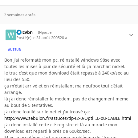
2 semaines après...
wxcvbn
INpactien
Posté(e)
le 31 août 2005
20 a
AUTEUR
Bon j'ai reformaté mon pc, réinstallé windows 98se avec
toutes les mises à jour de sécurité et là ça marchait nickel.
le truc c'est que mon download était repassé à 240ko/sec au
lieu des 550.
ça m'était arrivé et en réinstallant ma neufbox tout c'était
arrangé.
là j'ai donc réinstaller le modem, pas de changement meme
au bout de 5 tentatives.
j'ai donc fouillé sur le net et j'ai trouvé ça:
http://www.zebulon.fr/astuces/tip42-0/Opti...L-ou-CABLE.html
j'ai donc installé cette clé registre et là au miracle mon
download est reparti à près de 600ko/sec.
Mais le problème c'est que mon problèeme de "freeze