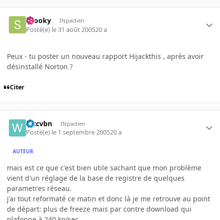
snooky
INpactien
Posté(e)
le 31 août 2005
20 a
Peux - tu poster un nouveau rapport Hijackthis , après avoir
désinstallé Norton ?
Citer
wxcvbn
INpactien
Posté(e)
le 1 septembre 2005
20 a
AUTEUR
mais est ce que c'est bien utile sachant que mon problème
vient d'un réglage de la base de registre de quelques
parametres réseau.
j'ai tout reformaté ce matin et donc là je me retrouve au point
de départ: plus de freeze mais par contre download qui
plafonne à 240 ko/sec.