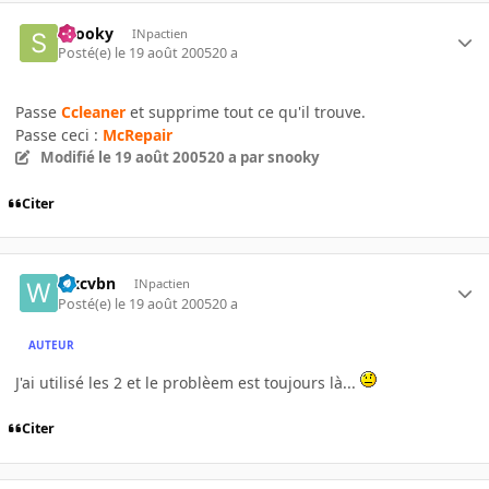
snooky
INpactien
Posté(e)
le 19 août 2005
20 a
Passe
Ccleaner
et supprime tout ce qu'il trouve.
Passe ceci :
McRepair
Modifié
le 19 août 2005
20 a
par snooky
Citer
wxcvbn
INpactien
Posté(e)
le 19 août 2005
20 a
AUTEUR
J'ai utilisé les 2 et le problèem est toujours là...
Citer