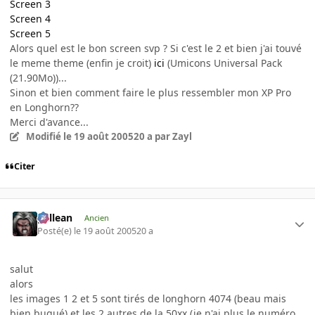
Screen 3
Screen 4
Screen 5
Alors quel est le bon screen svp ? Si c'est le 2 et bien j'ai touvé
le meme theme (enfin je croit)
ici
(Umicons Universal Pack
(21.90Mo))...
Sinon et bien comment faire le plus ressembler mon XP Pro
en Longhorn??
Merci d'avance...
Modifié
le 19 août 2005
20 a
par Zayl
Citer
gallean
Ancien
Posté(e)
le 19 août 2005
20 a
salut
alors
les images 1 2 et 5 sont tirés de longhorn 4074 (beau mais
bien bugué) et les 2 autres de la 50xx (je n'ai plus le numéro