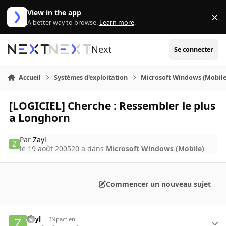
Aller au contenu
View in the app
×
Di
A better way to browse.
Learn more
.
Next
Se connecter
Accueil
Systèmes d'exploitation
Microsoft Windows (Mobile
[LOGICIEL] Cherche : Ressembler le plus
a Longhorn
Par
Zayl
le 19 août 2005
20 a
dans
Microsoft Windows (Mobile)
Commencer un nouveau sujet
Zayl
INpactien