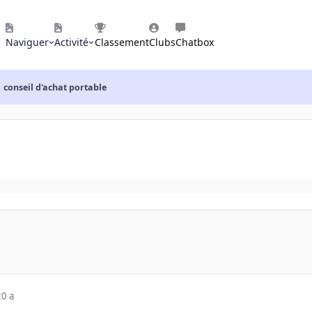
Naviguer
Activité
Classement
Clubs
Chatbox
conseil d'achat portable
20 a