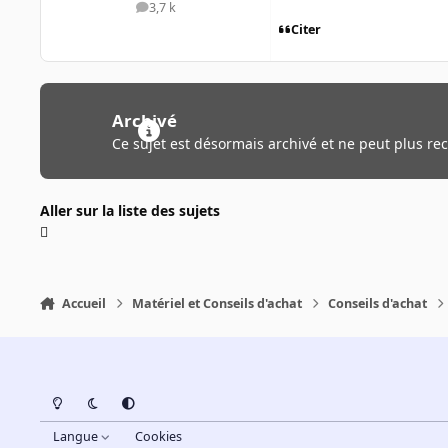
3,7 k
messages
Citer
Archivé
Ce sujet est désormais archivé et ne peut plus re
Aller sur la liste des sujets
Accueil
Matériel et Conseils d'achat
Conseils d'achat
Light Mode
Dark Mode
System Preference
Langue
Cookies