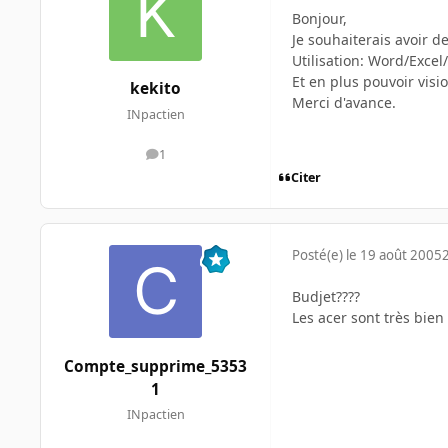
Bonjour,
Je souhaiterais avoir 
Utilisation: Word/Exce
Et en plus pouvoir visi
kekito
Merci d'avance.
INpactien
1
messages
Citer
Posté(e)
le 19 août 2005
Budjet????
Les acer sont très bien
Compte_supprime_5353
1
INpactien