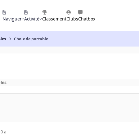
Naviguer
Activité
Classement
Clubs
Chatbox
les
Choix de portable
les
20 a