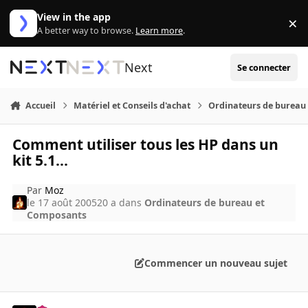
Aller au contenu
View in the app
×
Di
A better way to browse.
Learn more
.
Next
Se connecter
Accueil
Matériel et Conseils d'achat
Ordinateurs de bureau
Comment utiliser tous les HP dans un
kit 5.1...
Par
Moz
le 17 août 2005
20 a
dans
Ordinateurs de bureau et
Composants
Commencer un nouveau sujet