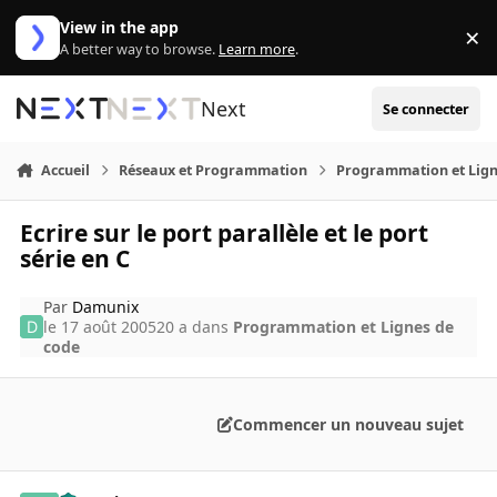
Aller au contenu
View in the app
×
Di
A better way to browse.
Learn more
.
Next
Se connecter
Accueil
Réseaux et Programmation
Programmation et Lign
Ecrire sur le port parallèle et le port
série en C
Par
Damunix
le 17 août 2005
20 a
dans
Programmation et Lignes de
code
Commencer un nouveau sujet