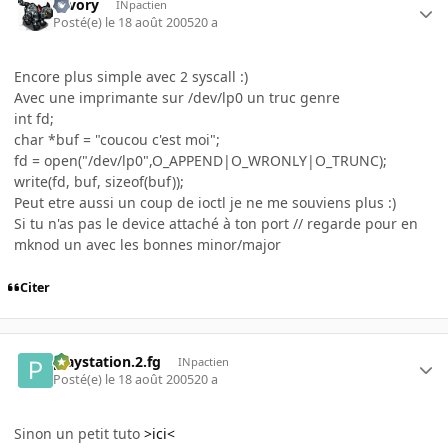
savory
INpactien
Posté(e)
le 18 août 2005
20 a
Encore plus simple avec 2 syscall :)
Avec une imprimante sur /dev/lp0 un truc genre
int fd;
char *buf = "coucou c'est moi";
fd = open("/dev/lp0",O_APPEND|O_WRONLY|O_TRUNC);
write(fd, buf, sizeof(buf));
Peut etre aussi un coup de ioctl je ne me souviens plus :)
Si tu n'as pas le device attaché à ton port // regarde pour en
mknod un avec les bonnes minor/major
Citer
playstation.2.fg
INpactien
Posté(e)
le 18 août 2005
20 a
Sinon un petit tuto
>ici<