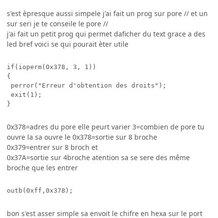
s'est èpresque aussi simpele j'ai fait un prog sur pore // et un
sur seri je te conseile le pore //
j'ai fait un petit prog qui permet daficher du text grace a des
led bref voici se qui pourait èter utile
if(ioperm(0x378, 3, 1))

{

 perror("Erreur d'obtention des droits");

 exit(1);

0x378=adres du pore elle peurt varier 3=combien de pore tu
ouvre la sa ouvre le 0x378=sortie sur 8 broche
0x379=entrer sur 8 broch et
0x37A=sortie sur 4broche atention sa se sere des même
broche que les entrer
bon s'est asser simple sa envoit le chifre en hexa sur le port