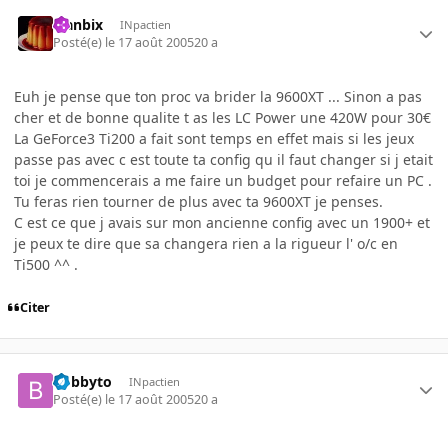
Flanbix
INpactien
Posté(e)
le 17 août 2005
20 a
Euh je pense que ton proc va brider la 9600XT ... Sinon a pas
cher et de bonne qualite t as les LC Power une 420W pour 30€
La GeForce3 Ti200 a fait sont temps en effet mais si les jeux
passe pas avec c est toute ta config qu il faut changer si j etait
toi je commencerais a me faire un budget pour refaire un PC .
Tu feras rien tourner de plus avec ta 9600XT je penses.
C est ce que j avais sur mon ancienne config avec un 1900+ et
je peux te dire que sa changera rien a la rigueur l' o/c en
Ti500 ^^ .
Citer
bobbyto
INpactien
Posté(e)
le 17 août 2005
20 a