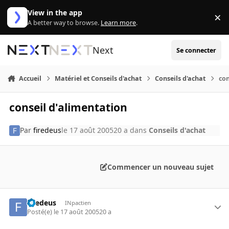
Aller au contenu
View in the app
×
Di
A better way to browse.
Learn more
.
Next
Se connecter
Accueil
Matériel et Conseils d'achat
Conseils d'achat
con
conseil d'alimentation
Par
firedeus
le 17 août 2005
20 a
dans
Conseils d'achat
Commencer un nouveau sujet
firedeus
INpactien
Posté(e)
le 17 août 2005
20 a